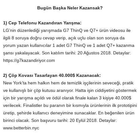
Bugün Başka Neler Kazansak?
1) Cep Telefonu Kazandıran Yarışma:
LG’nin düzenlediği yarışmada G7 ThinQ ve Q7+ ürün videosu ile
ilgili 8 soruya doğru cevap verip, açık uçlu olan son soruya da
yorum yazan kullanıcılar 1 adet G7 ThinQ ve 1 adet Q7+ kazanma
şansı yakalayacak. Son katılım tarihi: 20 Ağustos 2018. Detaylar:
https://g7kazandiriyor.com
2) Çöp Kovası Tasarlayan 40.000$ Kazanacak:
New York’ta hem halkın hem de temizlik işçilerinin seveceği, pratik
ve kullanışlı bir çöp kutusu aranıyor. Hatta işin ciddiyetini göstermek
için bir yarışma açıldı ve ödül olarak finale kalan 3 kişiye 40.000$
verilecek. Finalistler bu paranın bir kısmıyla ürünlerinin ilk prototipini
üretip, şehirde kullanıcı deneyimine sunacaklar. En beğenilen ürün
birinci olacak. Son başvuru tarihi: 20 Eylül 2018. Detaylar:
www.betterbin.nyc