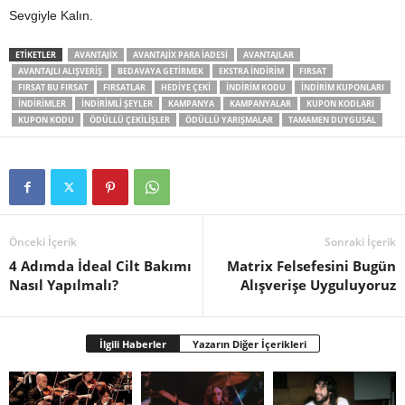
Sevgiyle Kalın.
ETIKETLER
AVANTAJIX
AVANTAJIX PARA IADESI
AVANTAJLAR
AVANTAJLI ALIŞVERIŞ
BEDAVAYA GETIRMEK
EKSTRA INDIRIM
FIRSAT
FIRSAT BU FIRSAT
FIRSATLAR
HEDIYE ÇEKI
INDIRIM KODU
INDIRIM KUPONLARI
INDIRIMLER
INDIRIMLI ŞEYLER
KAMPANYA
KAMPANYALAR
KUPON KODLARI
KUPON KODU
ÖDÜLLÜ ÇEKILIŞLER
ÖDÜLLÜ YARIŞMALAR
TAMAMEN DUYGUSAL
Önceki İçerik
Sonraki İçerik
4 Adımda İdeal Cilt Bakımı
Matrix Felsefesini Bugün
Nasıl Yapılmalı?
Alışverişe Uyguluyoruz
İlgili Haberler
Yazarın Diğer İçerikleri