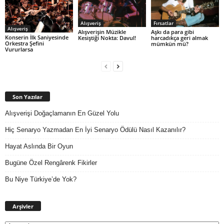
Alışveriş
Fırsatlar
Alışveriş
Alışverişin Müzikle
Aşkı da para gibi
Konserin İlk Saniyesinde
Kesiştiği Nokta: Davul!
harcadıkça geri almak
Orkestra Şefini
mümkün mü?
Vururlarsa
Son Yazılar
Alışverişi Doğaçlamanın En Güzel Yolu
Hiç Senaryo Yazmadan En İyi Senaryo Ödülü Nasıl Kazanılır?
Hayat Aslında Bir Oyun
Bugüne Özel Rengârenk Fikirler
Bu Niye Türkiye’de Yok?
Arşivler
Arşivler