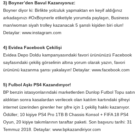
3) Boyner’den Bavul Kazanıyoruz:
Boyner diyor ki: Birlikte yolculuk yapmaktan en keyif aldığınız
arkadaşınızı #OxBoynerle etiketiyle yorumda paylaşın, Business
man/woman siyah trolley kazanacak 5 şanslı kişiden biri olun!
Detaylar: www.instagram.com
4) Evidea Facebook Çekilişi
Evidea Depo Doldu kampanyasındaki favori ürününüzü Facebook
sayfasındaki çekiliş görselinin altına yorum olarak yazın, favori
ürününü kazanma şansı yakalayın! Detaylar: www.facebook.com
5) Fulbol Aşkı PS4 Kazandırıyor!
BP benzin istasyonlarındaki marketlerden Dunlop Futbol Topu satın
aldıktan sonra kasalardan verilecek olan katılım kartındaki şifreyi
internet üzerinden girenler her şifre için 1 çekiliş hakkı kazanıyor.
Ödüller; 10 kişiye PS4 Pro 1TB B Chassis Konsol + FIFA 18 PS4
Oyun, 20 kişiye takımlarının taraftar paketi. Son başvuru tarihi: 31
Temmuz 2018. Detaylar: www.bpkazandiriyor.com