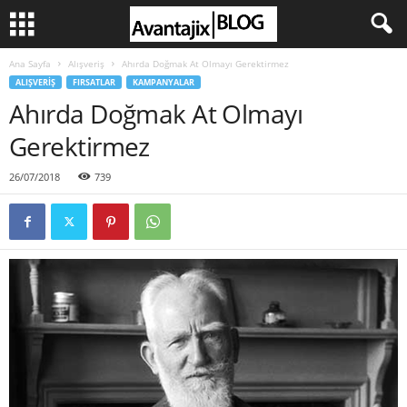
Ana Sayfa
Alışveriş
Ahırda Doğmak At Olmayı Gerektirmez
ALIŞVERIŞ
FIRSATLAR
KAMPANYALAR
Ahırda Doğmak At Olmayı
Gerektirmez
26/07/2018
739