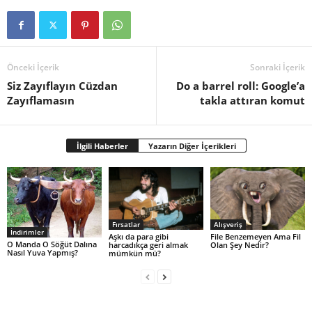
Önceki İçerik
Sonraki İçerik
Siz Zayıflayın Cüzdan
Do a barrel roll: Google’a
Zayıflamasın
takla attıran komut
İlgili Haberler
Yazarın Diğer İçerikleri
Fırsatlar
Alışveriş
İndirimler
Aşkı da para gibi
File Benzemeyen Ama Fil
O Manda O Söğüt Dalına
harcadıkça geri almak
Olan Şey Nedir?
Nasıl Yuva Yapmış?
mümkün mü?