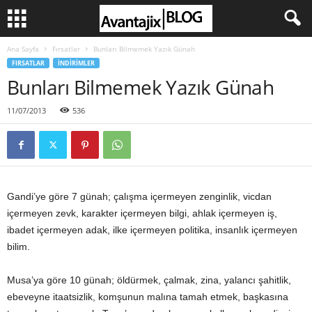
Ana Sayfa
Fırsatlar
Bunları Bilmemek Yazık Günah
FIRSATLAR
İNDIRIMLER
Bunları Bilmemek Yazık Günah
11/07/2013
536
Gandi’ye göre 7 günah; çalışma içermeyen zenginlik, vicdan
içermeyen zevk, karakter içermeyen bilgi, ahlak içermeyen iş,
ibadet içermeyen adak, ilke içermeyen politika, insanlık içermeyen
bilim.
Musa’ya göre 10 günah; öldürmek, çalmak, zina, yalancı şahitlik,
ebeveyne itaatsizlik, komşunun malına tamah etmek, başkasına