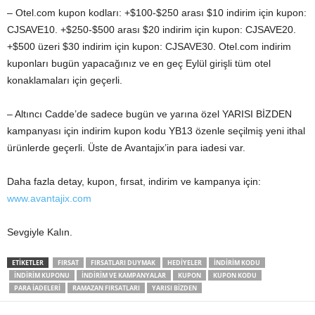
– Otel.com kupon kodları: +$100-$250 arası $10 indirim için kupon:
CJSAVE10. +$250-$500 arası $20 indirim için kupon: CJSAVE20.
+$500 üzeri $30 indirim için kupon: CJSAVE30. Otel.com indirim
kuponları bugün yapacağınız ve en geç Eylül girişli tüm otel
konaklamaları için geçerli.
– Altıncı Cadde’de sadece bugün ve yarına özel YARISI BİZDEN
kampanyası için indirim kupon kodu YB13 özenle seçilmiş yeni ithal
ürünlerde geçerli. Üste de Avantajix’in para iadesi var.
Daha fazla detay, kupon, fırsat, indirim ve kampanya için:
www.avantajix.com
Sevgiyle Kalın.
ETIKETLER
FIRSAT
FIRSATLARI DUYMAK
HEDIYELER
INDIRIM KODU
INDIRIM KUPONU
INDIRIM VE KAMPANYALAR
KUPON
KUPON KODU
PARA IADELERI
RAMAZAN FIRSATLARI
YARISI BIZDEN