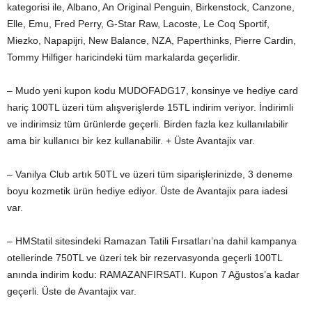
kategorisi ile, Albano, An Original Penguin, Birkenstock, Canzone,
Elle, Emu, Fred Perry, G-Star Raw, Lacoste, Le Coq Sportif,
Miezko, Napapijri, New Balance, NZA, Paperthinks, Pierre Cardin,
Tommy Hilfiger haricindeki tüm markalarda geçerlidir.
– Mudo yeni kupon kodu MUDOFADG17, konsinye ve hediye card
hariç 100TL üzeri tüm alışverişlerde 15TL indirim veriyor. İndirimli
ve indirimsiz tüm ürünlerde geçerli. Birden fazla kez kullanılabilir
ama bir kullanıcı bir kez kullanabilir. + Üste Avantajix var.
– Vanilya Club artık 50TL ve üzeri tüm siparişlerinizde, 3 deneme
boyu kozmetik ürün hediye ediyor. Üste de Avantajix para iadesi
var.
– HMStatil sitesindeki Ramazan Tatili Fırsatları’na dahil kampanya
otellerinde 750TL ve üzeri tek bir rezervasyonda geçerli 100TL
anında indirim kodu: RAMAZANFIRSATI. Kupon 7 Ağustos’a kadar
geçerli. Üste de Avantajix var.