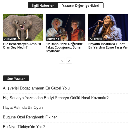
İlgili Haberler
Yazarın Diğer İçerikleri
Alışveriş
Alışveriş
Alışveriş
File Benzemeyen Ama Fil
Siz Daha Hazır Değilsiniz
Hayatın İnsanlara Tuhaf
Olan Şey Nedir?
Fakat Çocuğunuz Buna
Bir Yardım Etme Tarzı Var
Bayılacak
Son Yazılar
Alışverişi Doğaçlamanın En Güzel Yolu
Hiç Senaryo Yazmadan En İyi Senaryo Ödülü Nasıl Kazanılır?
Hayat Aslında Bir Oyun
Bugüne Özel Rengârenk Fikirler
Bu Niye Türkiye’de Yok?