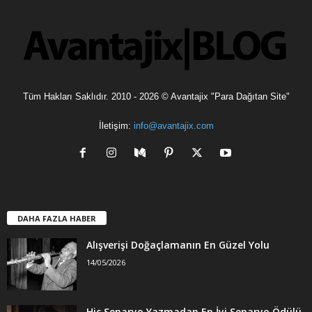
l
e
r
Tüm Hakları Saklıdır. 2010 - 2026 © Avantajix "Para Dağıtan Site"
İletişim:
info@avantajix.com
DAHA FAZLA HABER
Alışverişi Doğaçlamanın En Güzel Yolu
14/05/2026
Hiç Senaryo Yazmadan En İyi Senaryo Ödülü