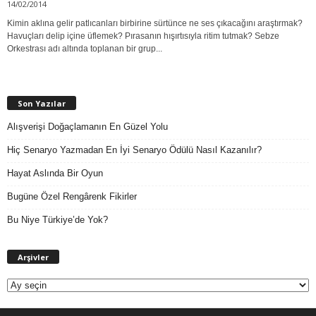
14/02/2014
Kimin aklına gelir patlıcanları birbirine sürtünce ne ses çıkacağını araştırmak?
Havuçları delip içine üflemek? Pırasanın hışırtısıyla ritim tutmak? Sebze
Orkestrası adı altında toplanan bir grup...
Son Yazılar
Alışverişi Doğaçlamanın En Güzel Yolu
Hiç Senaryo Yazmadan En İyi Senaryo Ödülü Nasıl Kazanılır?
Hayat Aslında Bir Oyun
Bugüne Özel Rengârenk Fikirler
Bu Niye Türkiye’de Yok?
A
Arşivler
r
ş
i
v