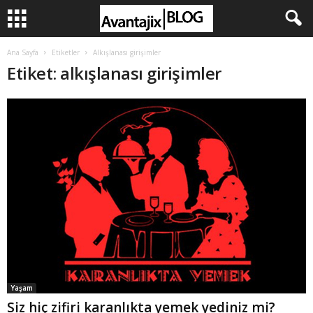
Ana Sayfa
Etiketler
Alkışlanası girişimler
Etiket: alkışlanası girişimler
Yaşam
Siz hiç zifiri karanlıkta yemek yediniz mi?