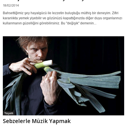
18/02/2014
Bahsettiğimiz şey hayalgücü ile lezzetin buluştuğu müthiş bir deneyim. Zifiri
karanlıkta yemek yiyebilir ve gözünüzü kapattığınızda diğer duyu organlarınızı
kullanmanın güzelliğini görebilirsiniz. Bu "değişik" demenin...
Yaşam
Sebzelerle Müzik Yapmak