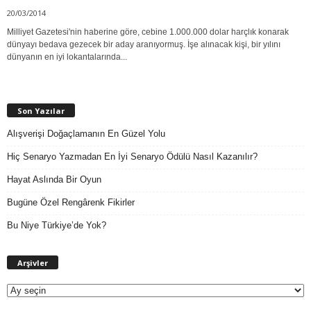
20/03/2014
Milliyet Gazetesi'nin haberine göre, cebine 1.000.000 dolar harçlık konarak
dünyayı bedava gezecek bir aday aranıyormuş. İşe alınacak kişi, bir yılını
dünyanın en iyi lokantalarında...
Son Yazılar
Alışverişi Doğaçlamanın En Güzel Yolu
Hiç Senaryo Yazmadan En İyi Senaryo Ödülü Nasıl Kazanılır?
Hayat Aslında Bir Oyun
Bugüne Özel Rengârenk Fikirler
Bu Niye Türkiye’de Yok?
A
Arşivler
r
ş
i
v