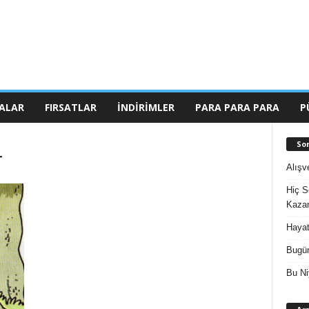
ALAR
FIRSATLAR
İNDIRIMLER
PARA PARA PARA
P
So
r
Alışv
Hiç S
Kazan
Hayat
Bugün
Bu Ni