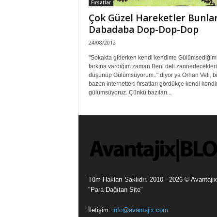
Fırsatlar
Çok Güzel Hareketler Bunlar
Dabadaba Dop-Dop-Dop
24/08/2012
"Sokakta giderken kendi kendime Gülümsediğim
farkına vardığım zaman Beni deli zannedecekleri
düşünüp Gülümsüyorum.." diyor ya Orhan Veli, b
bazen internetteki fırsatları gördükçe kendi kend
gülümsüyoruz. Çünkü bazıları...
Tüm Hakları Saklıdır. 2010 - 2026 © Avantajix
"Para Dağıtan Site"
İletişim:
info@avantajix.com