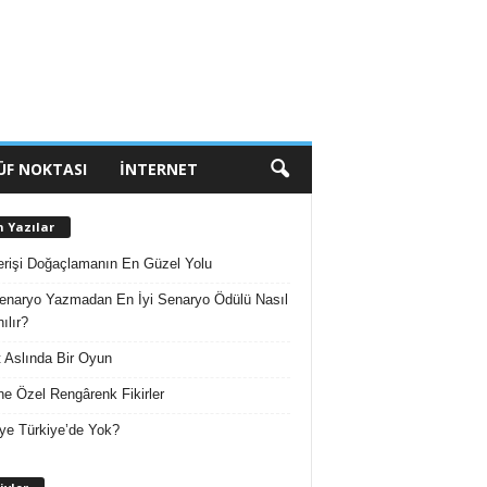
ÜF NOKTASI
İNTERNET
n Yazılar
erişi Doğaçlamanın En Güzel Yolu
enaryo Yazmadan En İyi Senaryo Ödülü Nasıl
ılır?
 Aslında Bir Oyun
e Özel Rengârenk Fikirler
ye Türkiye’de Yok?
A