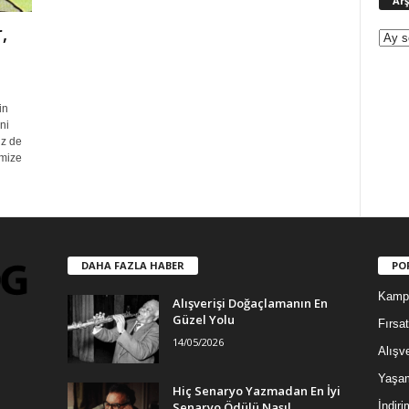
Arş
,
in
ni
iz de
imize
DAHA FAZLA HABER
PO
Kamp
Alışverişi Doğaçlamanın En
Güzel Yolu
Fırsat
14/05/2026
Alışve
Yaşa
Hiç Senaryo Yazmadan En İyi
Senaryo Ödülü Nasıl
İndiri