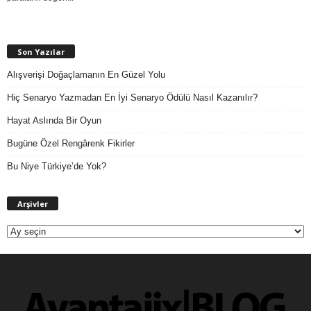
Son Yazılar
Alışverişi Doğaçlamanın En Güzel Yolu
Hiç Senaryo Yazmadan En İyi Senaryo Ödülü Nasıl Kazanılır?
Hayat Aslında Bir Oyun
Bugüne Özel Rengârenk Fikirler
Bu Niye Türkiye’de Yok?
A
Arşivler
r
ş
i
v
l
e
r