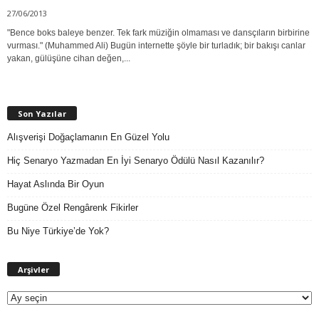
27/06/2013
"Bence boks baleye benzer. Tek fark müziğin olmaması ve dansçıların birbirine
vurması." (Muhammed Ali) Bugün internette şöyle bir turladık; bir bakışı canlar
yakan, gülüşüne cihan değen,...
Son Yazılar
Alışverişi Doğaçlamanın En Güzel Yolu
Hiç Senaryo Yazmadan En İyi Senaryo Ödülü Nasıl Kazanılır?
Hayat Aslında Bir Oyun
Bugüne Özel Rengârenk Fikirler
Bu Niye Türkiye’de Yok?
A
Arşivler
r
ş
i
v