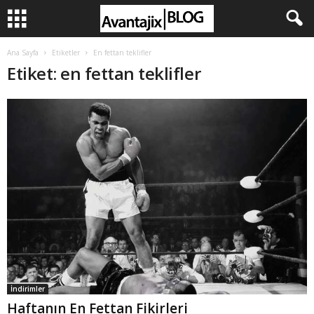
Ana Sayfa
Etiketler
En fettan teklifler
Etiket: en fettan teklifler
İndirimler
Haftanın En Fettan Fikirleri