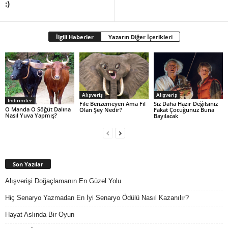
:)
İlgili Haberler
Yazarın Diğer İçerikleri
Alışveriş
Alışveriş
İndirimler
File Benzemeyen Ama Fil
Siz Daha Hazır Değilsiniz
O Manda O Söğüt Dalına
Olan Şey Nedir?
Fakat Çocuğunuz Buna
Nasıl Yuva Yapmış?
Bayılacak
Son Yazılar
Alışverişi Doğaçlamanın En Güzel Yolu
Hiç Senaryo Yazmadan En İyi Senaryo Ödülü Nasıl Kazanılır?
Hayat Aslında Bir Oyun