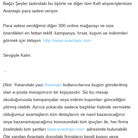
Bağzı Şeyler tadındaki bu tişörte ve diğer tüm Kaft alışverişlerinize
Avantajix para iadesi veriyor.
Para iadesi verdiğimiz diğer 300 online mağazayı ve size
önerdikleri en fettan teklif, kampanya, fırsat, kupon ve indirimleri
görmek için tıklayın:
http://www.avantajix.com
Sevgiyle Kalın.
…
(Not: Yukarıdaki yazı
Avantajix
kullanıcılarına bugün gönderilmiş
olan e-posta mesajımızın bir kopyasıdır. Siz bu mesajı
okuduğunuzda kampanyalar veya indirim kuponları güncelliğini
yitirmiş olabilir. Ayrıca yukarıda sadece başlıklar halinde vermekte
olduğumuz avantajların tüm detaylarını ve nasıl kazanacağınız
veya kazanamayacağınız konusundaki tüm ipuçları ile, her firma
özelindeki tüm şartları
www.avantajix.com
adresinde bulunabilir.
Öte yandan Avantajix dışındaki firmaların kendi kupon veya