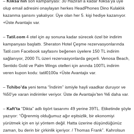
–
Kliksa’nın
son kampanyası: 30 Haziran’a kadar Kliksa’ya üye
olup email adresini onaylayan herkes HeadPhones Dino Kulaklık
kazanma şansını yakalıyor. Üye olan her 5. kişi hediye kazanıyor.
+Üste Avantajix var.
–
Tatil.com
4 otel için ay sonuna kadar sürecek özel bir indirim
kampanyası başlattı. Sheraton Hotel Çeşme rezervasyonlarında
Tatil.com Facebook sayfasını beğenen üyelere 150 TL indirim
sağlanıyor, 2000 TL üzeri rezervasyonlarda geçerli. Venosa Beach,
Sentido Gold ve Palm Wings otelleri için anında 100TL indirim
veren kupon kodu: tatil0100a +Üste Avantajix var.
–
Tchibo’da
yeni tema “İndirim” ismiyle hayli vaadkar duruyor ve
%50’ye varan indirimler veriyor. Üste de Avantajix’ten %6 daha var.
–
Kaft’ta
“Dikta” adlı tişört tasarımı 49 yerine 39TL. Etiketinde şöyle
yazıyor: “Öğrenmiş olduğumuz ağır eşitsizlik, bir ekonomiyi
yürütmek için en iyi yöntem değil. Hatta üzerine düşündüğünüz
zaman, bu derin bir çirkinlik içeriyor. / Thomas Frank”. Kahrolsun