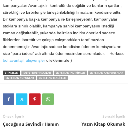
kampanyaları Avantajix’in kontrolünde değildir ve bunların şartları,
sürekliliği ve birbirleriyle birleştirilebilirliği firmaların kendisine aittir.
Bir kampanya başka kampanya ile birleşmeyebilir, kampanyalar
stoklara sınırlı olabilir, kampanya sahibi kampanyasını istediği
zaman değiştirebilir, yukarıda belirtilen indirim önerileri sadece
fikirlerden ibarettir ve çalışıp çalışmadıkları tarafımızdan
denenmemiştir. Avantajix sadece kendisine ödenen komisyonların
size “para iadesi” adı altında ödenmesinden sorumludur. – Herkese
bol avantajlı alışverişler
dileklerimizle.)
ETIKETLER
EN FETTAN FIRSATLAR
EN FETTAN INDIRIMLER
EN FETTAN KAMPANYALAR
EN FETTAN KUPONLAR
EN FETTAN TEKLIFLER
Önceki İçerik
Sonraki İçerik
Çocuğunu Sevindir Hanım
Yazın Kitap Okumak