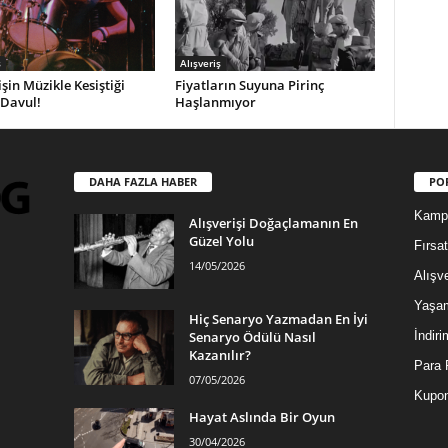
ş
Alışveriş
işin Müzikle Kesiştiği
Fiyatların Suyuna Pirinç
 Davul!
Haşlanmıyor
DAHA FAZLA HABER
PO
Kamp
Alışverişi Doğaçlamanın En
Güzel Yolu
Fırsat
14/05/2026
Alışve
Yaşa
Hiç Senaryo Yazmadan En İyi
Senaryo Ödülü Nasıl
İndiri
Kazanılır?
Para 
07/05/2026
Kupon
Hayat Aslında Bir Oyun
30/04/2026