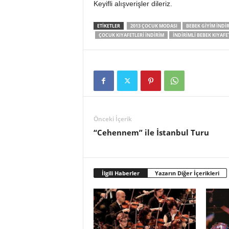
Keyifli alışverişler dileriz.
ETIKETLER
2013 ÇOCUK MODASI
BEBEK GIYIM IND
ÇOCUK KIYAFETLERI INDIRIM
INDIRIMLI BEBEK KIYAFE
Önceki İçerik
“Cehennem” ile İstanbul Turu
İlgili Haberler
Yazarın Diğer İçerikleri