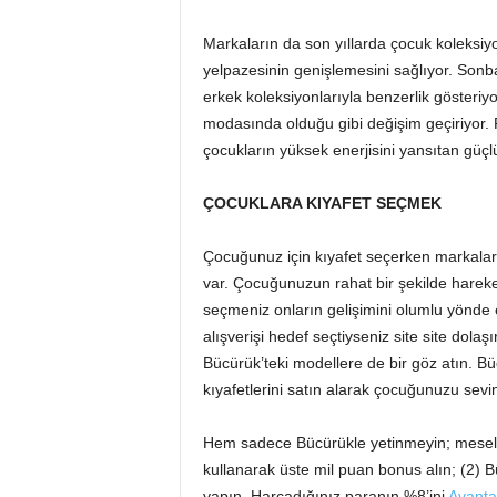
Markaların da son yıllarda çocuk koleksiy
yelpazesinin genişlemesini sağlıyor. Sonb
erkek koleksiyonlarıyla benzerlik gösteriyo
modasında olduğu gibi değişim geçiriyor
çocukların yüksek enerjisini yansıtan güçlü
ÇOCUKLARA KIYAFET SEÇMEK
Çocuğunuz için kıyafet seçerken markalar
var. Çocuğunuzun rahat bir şekilde hareket
seçmeniz onların gelişimini olumlu yönde et
alışverişi hedef seçtiyseniz site site dolaş
Bücürük’teki modellere de bir göz atın. Büc
kıyafetlerini satın alarak çocuğunuzu sevind
Hem sadece Bücürükle yetinmeyin; mesela (
kullanarak üste mil puan bonus alın; (2) Bü
yapın. Harcadığınız paranın %8’ini
Avantaj