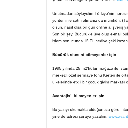
Unutmadan söyleyelim Türkiye’nin neresind
yöntemi ile satın almanız da mümkün. (Ta
olsun, nasıl olsa bir gün online alışveriş y
Son bir şey, Bücürük’e üye olup e-mail bülte
işlem sonucunda 15 TL hediye çeki kazanm
Bücürük sitesini bilmeyenler için
1995 yılında 25 m2’lik bir mağaza ile İsta
merkezli özel sermaye fonu Kerten ile ort
ülkelerinde etkili bir çocuk giyim markası
Avantajix’i bilmeyenler için
Bu yazıyı okumakta olduğunuza göre interne
yine de adresi şuraya yazalım:
www.avant