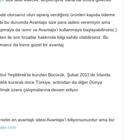
e olursanız olun sipariş verdiğiniz ürünleri kapıda ödeme
bi bu durumda Avantajix size para iadesi veremiyor ama
apmaya da ısınır ve Avantajix’i kullanmaya başlayabilirsiniz.)
n ile son fırsatlar hakkında bilgi sahibi olabilirsiniz. Bu
anız da bizce güzel bir avantaj.
nbul Yeşildirek’te kurulan Bücürük, Şubat 2011’de İrlanda
aklık kurarak önce Türkiye, ardından da diğer Dünya
 olmak üzere çalışmalarına devam ediyor.
tin en avantajlı sitesi Avantajix’i biliyorsunuzdur ama biz
ajix.com