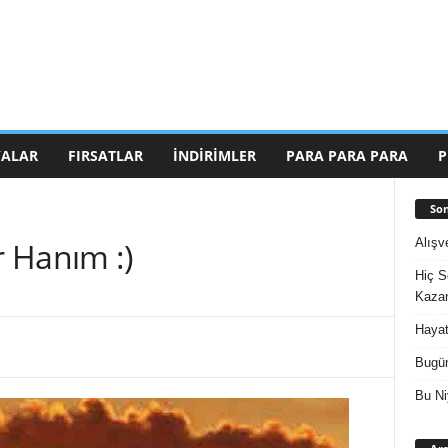
ALAR
FIRSATLAR
İNDIRIMLER
PARA PARA PARA
P
Son
Alışv
 Hanım :)
Hiç S
Kazan
Hayat
Bugün
Bu Ni