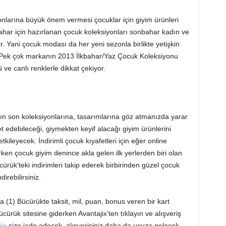
onlarına büyük önem vermesi çocuklar için giyim ürünleri
ahar için hazırlanan çocuk koleksiyonları sonbahar kadın ve
r. Yani çocuk modası da her yeni sezonla birlikte yetişkin
. Pek çok markanın 2013 İlkbahar/Yaz Çocuk Koleksiyonu
 ve canlı renklerle dikkat çekiyor.
ın son koleksiyonlarına, tasarımlarına göz atmanızda yarar
 edebileceği, giymekten keyif alacağı giyim ürünlerini
kileyecek. İndirimli çocuk kıyafetleri için eğer online
ırken çocuk giyim denince akla gelen ilk yerlerden biri olan
ürük’teki indirimleri takip ederek birbirinden güzel çocuk
irebilirsiniz.
1) Bücürükte taksit, mil, puan, bonus veren bir kart
cürük sitesine giderken Avantajix’ten tıklayın ve alışveriş
ix
size iade edecek, alışverişiniz daha da ucuza gelecek.