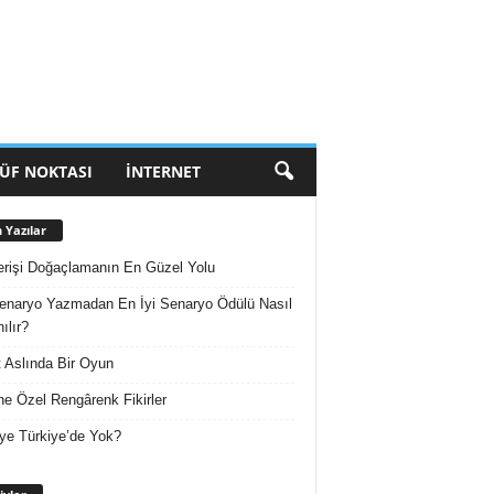
ÜF NOKTASI
İNTERNET
 Yazılar
erişi Doğaçlamanın En Güzel Yolu
enaryo Yazmadan En İyi Senaryo Ödülü Nasıl
ılır?
 Aslında Bir Oyun
e Özel Rengârenk Fikirler
ye Türkiye’de Yok?
Arşivler