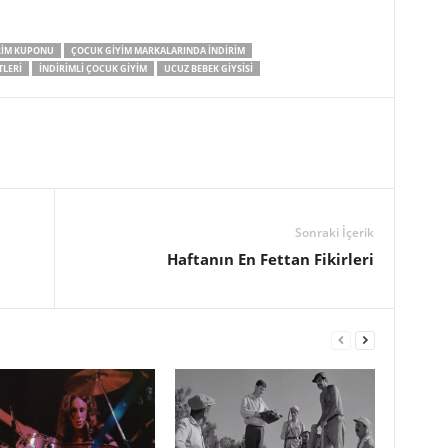
IRIM KUPONU
ÇOCUK GIYIM MARKALARINDA INDIRIM
TLERI
INDIRIMLI ÇOCUK GIYIM
UCUZ BEBEK GIYSISI
Sonraki İçerik
Haftanın En Fettan Fikirleri