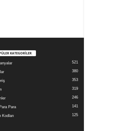
PÜLER KATEGORİLER
521
anyalar
380
lar
353
riş
319
m
246
mler
141
Para Para
125
 Kodları