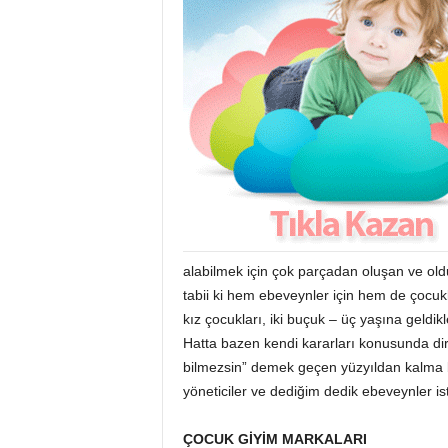
alabilmek için çok parçadan oluşan ve old
tabii ki hem ebeveynler için hem de çocukla
kız çocukları, iki buçuk – üç yaşına geldikl
Hatta bazen kendi kararları konusunda dire
bilmezsin” demek geçen yüzyıldan kalma bi
yöneticiler ve dediğim dedik ebeveynler is
ÇOCUK GİYİM MARKALARI