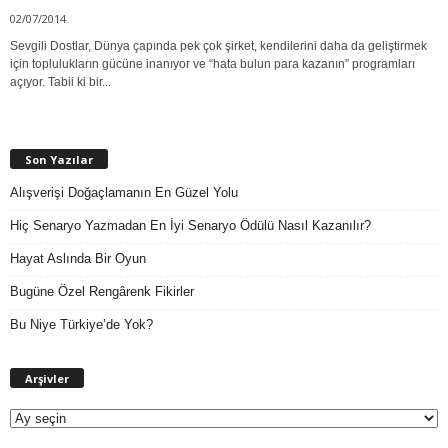
02/07/2014
Sevgili Dostlar, Dünya çapında pek çok şirket, kendilerini daha da geliştirmek
için toplulukların gücüne inanıyor ve “hata bulun para kazanın” programları
açıyor. Tabii ki bir...
Son Yazılar
Alışverişi Doğaçlamanın En Güzel Yolu
Hiç Senaryo Yazmadan En İyi Senaryo Ödülü Nasıl Kazanılır?
Hayat Aslında Bir Oyun
Bugüne Özel Rengârenk Fikirler
Bu Niye Türkiye’de Yok?
A
Arşivler
r
ş
i
v