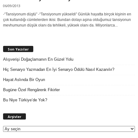
06/09/2013
-“Tansiyonum düştü” -“Tansiyonum yükseldi” Günlük hayatta birçok kişinin en
çok kullandığı cümlelerden ikisi. Bundan dolayı aşina olduğumuz tansiyonun
mevhumunun düşük olanı da tehlikeli, yüksek olanı da. Milyonlarca...
Son Yazılar
Alışverişi Doğaçlamanın En Güzel Yolu
Hiç Senaryo Yazmadan En İyi Senaryo Ödülü Nasıl Kazanılır?
Hayat Aslında Bir Oyun
Bugüne Özel Rengârenk Fikirler
Bu Niye Türkiye’de Yok?
A
Arşivler
r
ş
i
v