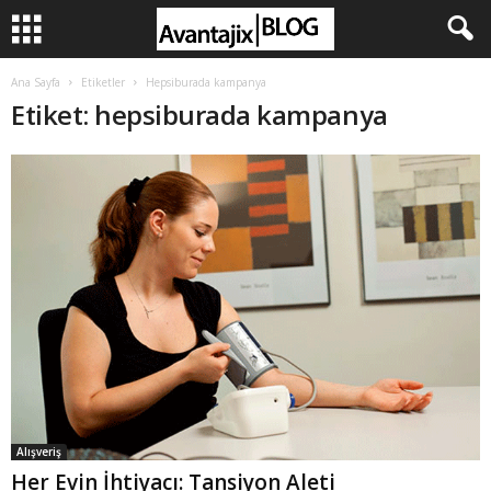
Ana Sayfa
Etiketler
Hepsiburada kampanya
Etiket: hepsiburada kampanya
Alışveriş
Her Evin İhtiyacı: Tansiyon Aleti