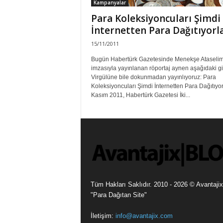
Kampanyalar
Para Koleksiyoncuları Şimdi
İnternetten Para Dağıtıyorl
15/11/2011
Bugün Habertürk Gazetesinde Menekşe Ataseli
imzasıyla yayınlanan röportaj aynen aşağıdaki gi
Virgülüne bile dokunmadan yayınlıyoruz: Para
Koleksiyoncuları Şimdi İnternetten Para Dağıtıyor
Kasım 2011, Habertürk Gazetesi İki...
Tüm Hakları Saklıdır. 2010 - 2026 © Avantajix
"Para Dağıtan Site"
İletişim:
info@avantajix.com