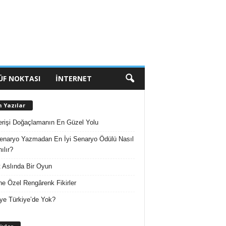
ÜF NOKTASI
İNTERNET
n Yazılar
erişi Doğaçlamanın En Güzel Yolu
enaryo Yazmadan En İyi Senaryo Ödülü Nasıl
ılır?
 Aslında Bir Oyun
e Özel Rengârenk Fikirler
ye Türkiye’de Yok?
A