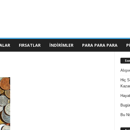
ALAR
FIRSATLAR
İNDIRIMLER
PARA PARA PARA
P
So
Alışv
Hiç S
Kazan
Hayat
Bugün
Bu Ni