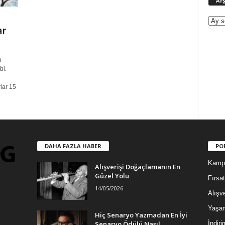
Arş
ar
m
bi.
lar 15
DAHA FAZLA HABER
PO
Kamp
Alışverişi Doğaçlamanın En
Güzel Yolu
Fırsat
14/05/2026
Alışve
Yaşa
Hiç Senaryo Yazmadan En İyi
Senaryo Ödülü Nasıl
İndiri