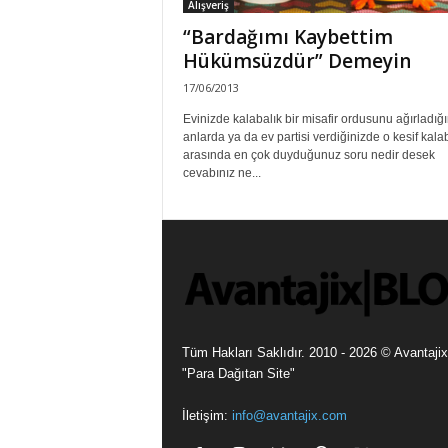
Alışveriş
“Bardağımı Kaybettim
Hükümsüzdür” Demeyin
17/06/2013
Evinizde kalabalık bir misafir ordusunu ağırladığı
anlarda ya da ev partisi verdiğinizde o kesif kala
arasında en çok duyduğunuz soru nedir desek
cevabınız ne...
Tüm Hakları Saklıdır. 2010 - 2026 © Avantajix
"Para Dağıtan Site"
İletişim:
info@avantajix.com