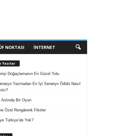
ÜF NOKTASI
İNTERNET
n Yazılar
erişi Doğaçlamanın En Güzel Yolu
enaryo Yazmadan En İyi Senaryo Ödülü Nasıl
ılır?
 Aslında Bir Oyun
e Özel Rengârenk Fikirler
ye Türkiye’de Yok?
A