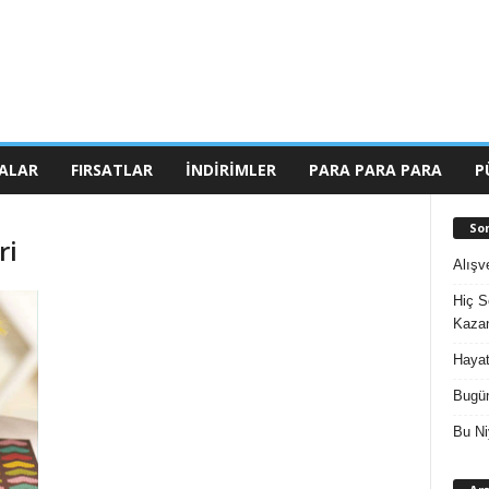
ALAR
FIRSATLAR
İNDIRIMLER
PARA PARA PARA
P
So
ri
Alışv
Hiç S
Kazan
Hayat
Bugün
Bu Ni