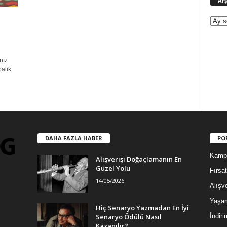
Arş
nız
balık
DAHA FAZLA HABER
PO
Kamp
Alışverişi Doğaçlamanın En
Güzel Yolu
Fırsat
14/05/2026
Alışve
Yaşa
Hiç Senaryo Yazmadan En İyi
Senaryo Ödülü Nasıl
İndiri
Kazanılır?