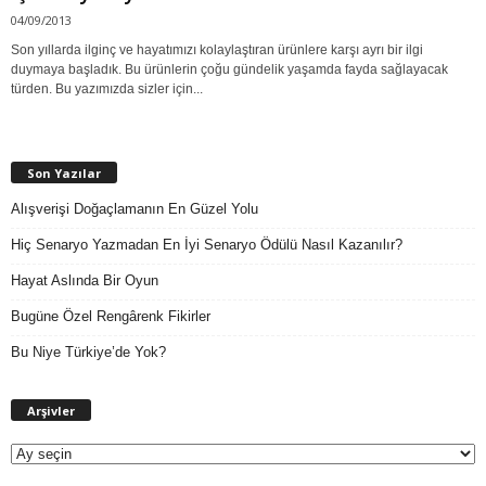
04/09/2013
Son yıllarda ilginç ve hayatımızı kolaylaştıran ürünlere karşı ayrı bir ilgi
duymaya başladık. Bu ürünlerin çoğu gündelik yaşamda fayda sağlayacak
türden. Bu yazımızda sizler için...
Son Yazılar
Alışverişi Doğaçlamanın En Güzel Yolu
Hiç Senaryo Yazmadan En İyi Senaryo Ödülü Nasıl Kazanılır?
Hayat Aslında Bir Oyun
Bugüne Özel Rengârenk Fikirler
Bu Niye Türkiye’de Yok?
A
Arşivler
r
ş
i
v