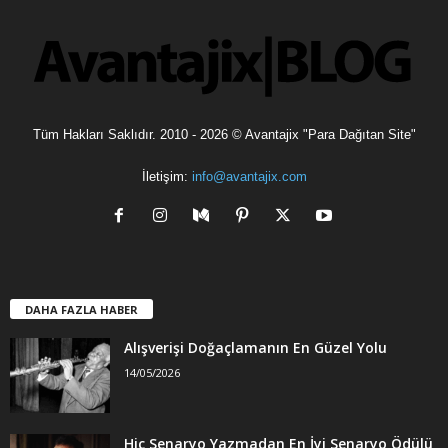
e
r
Tüm Hakları Saklıdır. 2010 - 2026 © Avantajix "Para Dağıtan Site"
İletişim:
info@avantajix.com
DAHA FAZLA HABER
Alışverişi Doğaçlamanın En Güzel Yolu
14/05/2026
Hiç Senaryo Yazmadan En İyi Senaryo Ödülü