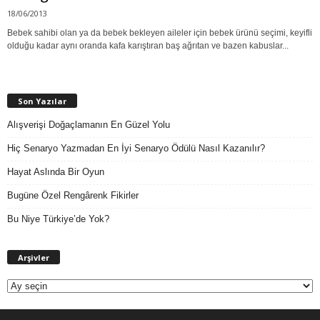
18/06/2013
Bebek sahibi olan ya da bebek bekleyen aileler için bebek ürünü seçimi, keyifli
olduğu kadar aynı oranda kafa karıştıran baş ağrıtan ve bazen kabuslar...
Son Yazılar
Alışverişi Doğaçlamanın En Güzel Yolu
Hiç Senaryo Yazmadan En İyi Senaryo Ödülü Nasıl Kazanılır?
Hayat Aslında Bir Oyun
Bugüne Özel Rengârenk Fikirler
Bu Niye Türkiye’de Yok?
A
Arşivler
r
ş
i
v
l