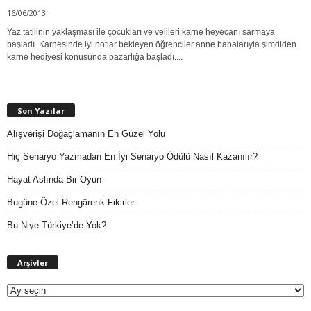
16/06/2013
Yaz tatilinin yaklaşması ile çocukları ve velileri karne heyecanı sarmaya
başladı. Karnesinde iyi notlar bekleyen öğrenciler anne babalarıyla şimdiden
karne hediyesi konusunda pazarlığa başladı....
Son Yazılar
Alışverişi Doğaçlamanın En Güzel Yolu
Hiç Senaryo Yazmadan En İyi Senaryo Ödülü Nasıl Kazanılır?
Hayat Aslında Bir Oyun
Bugüne Özel Rengârenk Fikirler
Bu Niye Türkiye’de Yok?
A
Arşivler
r
ş
i
v