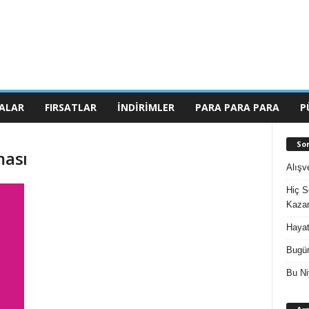
ALAR
FIRSATLAR
İNDIRIMLER
PARA PARA PARA
P
So
ması
Alışv
Hiç S
Kazan
Hayat
Bugün
Bu Ni