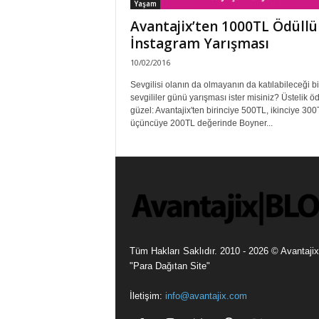
Yaşam
Avantajix’ten 1000TL Ödüllü
İnstagram Yarışması
10/02/2016
Sevgilisi olanın da olmayanın da katılabileceği bi
sevgililer günü yarışması ister misiniz? Üstelik ö
güzel: Avantajix'ten birinciye 500TL, ikinciye 300
üçüncüye 200TL değerinde Boyner...
Tüm Hakları Saklıdır. 2010 - 2026 © Avantajix
"Para Dağıtan Site"
İletişim:
info@avantajix.com