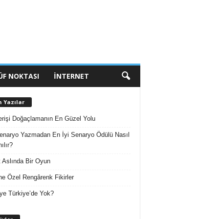
ÜF NOKTASI
İNTERNET
n Yazılar
erişi Doğaçlamanın En Güzel Yolu
enaryo Yazmadan En İyi Senaryo Ödülü Nasıl
ılır?
 Aslında Bir Oyun
e Özel Rengârenk Fikirler
ye Türkiye’de Yok?
A