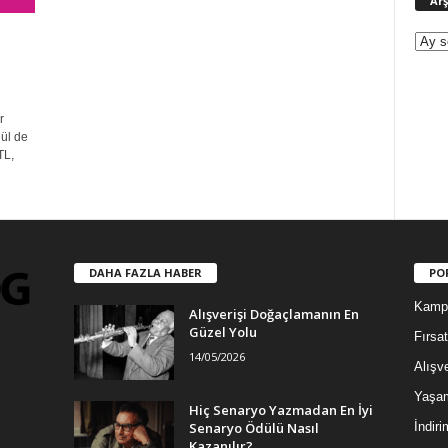
Arş
r
dül de
TL,
DAHA FAZLA HABER
PO
Kamp
Alışverişi Doğaçlamanın En
Güzel Yolu
Fırsat
14/05/2026
Alışve
Yaşa
Hiç Senaryo Yazmadan En İyi
Senaryo Ödülü Nasıl
İndiri
Kazanılır?