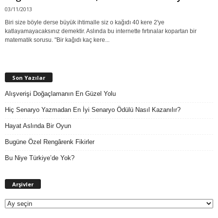
03/11/2013
Biri size böyle derse büyük ihtimalle siz o kağıdı 40 kere 2'ye
katlayamayacaksınız demektir. Aslında bu internette fırtınalar kopartan bir
matematik sorusu. "Bir kağıdı kaç kere...
Son Yazılar
Alışverişi Doğaçlamanın En Güzel Yolu
Hiç Senaryo Yazmadan En İyi Senaryo Ödülü Nasıl Kazanılır?
Hayat Aslında Bir Oyun
Bugüne Özel Rengârenk Fikirler
Bu Niye Türkiye’de Yok?
A
Arşivler
r
ş
i
v