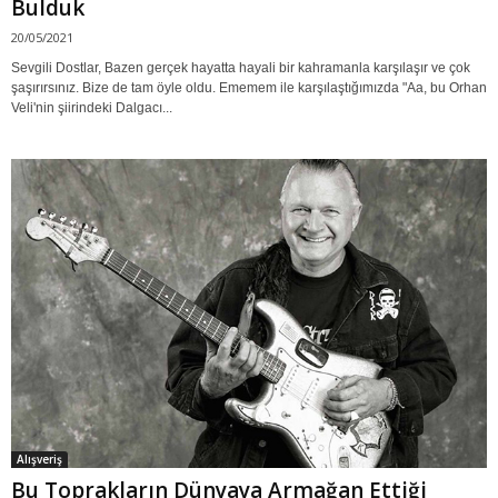
Bulduk
20/05/2021
Sevgili Dostlar, Bazen gerçek hayatta hayali bir kahramanla karşılaşır ve çok
şaşırırsınız. Bize de tam öyle oldu. Ememem ile karşılaştığımızda "Aa, bu Orhan
Veli'nin şiirindeki Dalgacı...
Alışveriş
Bu Toprakların Dünyaya Armağan Ettiği