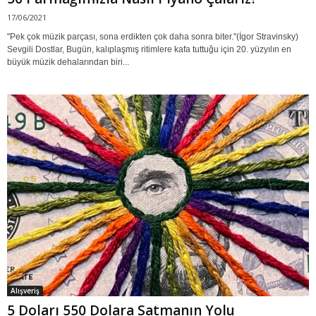
17/06/2021
"Pek çok müzik parçası, sona erdikten çok daha sonra biter."(İgor Stravinsky)
Sevgili Dostlar, Bugün, kalıplaşmış ritimlere kafa tuttuğu için 20. yüzyılın en
büyük müzik dehalarından biri...
Alışveriş
5 Doları 550 Dolara Satmanın Yolu