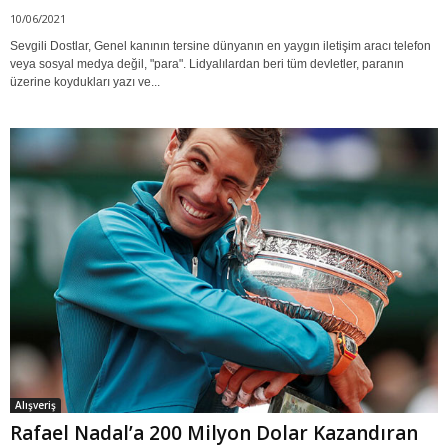
10/06/2021
Sevgili Dostlar, Genel kanının tersine dünyanın en yaygın iletişim aracı telefon
veya sosyal medya değil, "para". Lidyalılardan beri tüm devletler, paranın
üzerine koydukları yazı ve...
Alışveriş
Rafael Nadal’a 200 Milyon Dolar Kazandıran