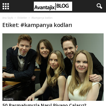
Ana Sayfa
Etiketler
#kampanya kodları
Etiket: #kampanya kodları
Alışveriş
50 Parmağımızla Nasıl Piyano Çalarız?