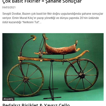
Çok Basit Fikirler = Şahane Sonuçlar
06/05/2021
Sevgili Dostlar, Bazen çok basit bir fikir doğru uygulandığında şahane sonuçlar
veriyor. Emin Murat Kılıç’ın yazıp yönettiği ve dünya çapında 20’nin üstünde
ödül kazandığı “Nefesini Tut”...
Alışveriş
Pedalsız Bisiklet & Yaysız Çello