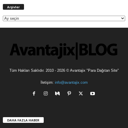
A
Arşivler
r
ş
i
v
l
e
r
Tüm Hakları Saklıdır. 2010 - 2026 © Avantajix "Para Dağıtan Site"
İletişim:
info@avantajix.com
DAHA FAZLA HABER