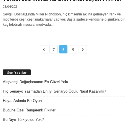
08/04/2021
Sevgili Dostlar,Linda Miller Nicholson, hiç kimsenin aklına gelmeyen renk ve
motiflerde çeşit çeşit makarnalar yapıyor. Başta sadece kendisine pişirirken, bir
kaç fotoğrafını sosyal medyada...
7
8
9
Son Yazılar
Alışverişi Doğaçlamanın En Güzel Yolu
Hiç Senaryo Yazmadan En İyi Senaryo Ödülü Nasıl Kazanılır?
Hayat Aslında Bir Oyun
Bugüne Özel Rengârenk Fikirler
Bu Niye Türkiye’de Yok?