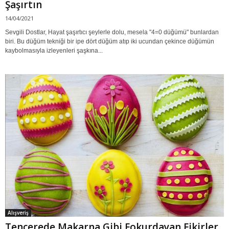
Şaşırtın
14/04/2021
Sevgili Dostlar, Hayat şaşırtıcı şeylerle dolu, mesela "4=0 düğümü" bunlardan
biri. Bu düğüm tekniği bir ipe dört düğüm atıp iki ucundan çekince düğümün
kaybolmasıyla izleyenleri şaşkına...
Alışveriş
Tencerede Makarna Gibi Fokurdayan Fikirler