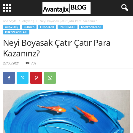
Ana Sayfa
Alışveriş
Neyi Boyasak Çatır Çatır Para Kazanırız?
ALIŞVERIŞ
BEDAVA
FIRSATLAR
İNDIRIMLER
KAMPANYALAR
KUPON KODLARI
Neyi Boyasak Çatır Çatır Para
Kazanırız?
27/05/2021
709