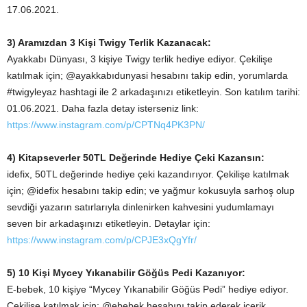
17.06.2021.
3) Aramızdan 3 Kişi Twigy Terlik Kazanacak:
Ayakkabı Dünyası, 3 kişiye Twigy terlik hediye ediyor. Çekilişe
katılmak için; @ayakkabıdunyasi hesabını takip edin, yorumlarda
#twigyleyaz hashtagi ile 2 arkadaşınızı etiketleyin. Son katılım tarihi:
01.06.2021. Daha fazla detay isterseniz link:
https://www.instagram.com/p/CPTNq4PK3PN/
4) Kitapseverler 50TL Değerinde Hediye Çeki Kazansın:
idefix, 50TL değerinde hediye çeki kazandırıyor. Çekilişe katılmak
için; @idefix hesabını takip edin; ve yağmur kokusuyla sarhoş olup
sevdiği yazarın satırlarıyla dinlenirken kahvesini yudumlamayı
seven bir arkadaşınızı etiketleyin. Detaylar için:
https://www.instagram.com/p/CPJE3xQgYfr/
5) 10 Kişi Mycey Yıkanabilir Göğüs Pedi Kazanıyor:
E-bebek, 10 kişiye “Mycey Yıkanabilir Göğüs Pedi” hediye ediyor.
Çekilişe katılmak için; @ebebek hesabını takip ederek içerik