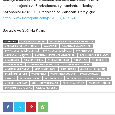
postunu beğenin ve 3 arkadaşınızı yorumlarda etiketleyin.
Kazananlar 02.06.2021 tarihinde açıklanacak. Detay için:
https://www.instagram.com/p/CPTEQ4Gn9wr/
Sevgiyle ve Sağlıkla Kalın.
ETIKETLER
#ALIŞVERIŞ FIKIRLERI
#ALIŞVERIŞ YAPINCA PARA VEREN SITE
#ALIŞVERIŞI UCUZA GETIRMEK
#AVANTAJIX
#AVANTAJIX AVANTAJLARI
#AVANTAJIX PARA IADE SITESI
#AVANTAJIX PARA IADESI
#AVANTAJLAR
#AVANTAJLI ALIŞVERIŞ
#AVANTAJLI INTERNET MAĞAZALARI
#CASH-BACK PARA IADESI
#CASHBACK
#EKSTRA INDIRIM
#FIRSAT BU FIRSAT
#FIRSATLAR
#HEDIYE ÇEKI
#INDIRIM KODU
#INDIRIM KUPON KODLARI
#INDIRIM KUPON KODU
#INDIRIM KUPONLARI
#INDIRIM KUPONU
#INDIRIMLER
#INDIRIMLI ALIŞVERIŞ
#INDIRIMLI ŞEYLER
#KAMPANYA
#KAMPANYA KODLARI
#KAMPANYALAR
#KUPON
#KUPON KODLARI
#KUPON KODU
#KUPONLAR
#ÖDÜLLÜ ÇEKILIŞLER
#ÖDÜLLÜ YARIŞMA
#ÖDÜLLÜ YARIŞMALAR
#ONLINE ALIŞVERIŞ
#SIRADIŞI FIKIRLER
#TAMAMEN DUYGUSAL
#ZEKICE ALIŞVERIŞ