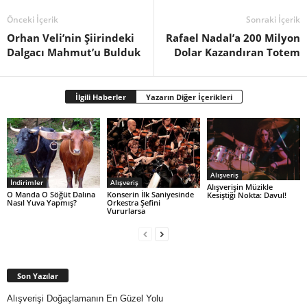
Önceki İçerik
Sonraki İçerik
Orhan Veli’nin Şiirindeki
Rafael Nadal’a 200 Milyon
Dalgacı Mahmut’u Bulduk
Dolar Kazandıran Totem
İlgili Haberler
Yazarın Diğer İçerikleri
Alışveriş
İndirimler
Alışveriş
Alışverişin Müzikle
O Manda O Söğüt Dalına
Konserin İlk Saniyesinde
Kesiştiği Nokta: Davul!
Nasıl Yuva Yapmış?
Orkestra Şefini
Vururlarsa
Son Yazılar
Alışverişi Doğaçlamanın En Güzel Yolu