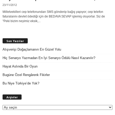
23/11/2012
Milletvekilleri cep telefonundan SMS gönderip bağış yapıyor; cep telefon
faturalarını devlet ödediği için de BEDAVA SEVAP işlemiş oluyorlar. Siz de
"Peki bizim neyimiz eksik,...
Son Yazılar
Alışverişi Doğaçlamanın En Güzel Yolu
Hiç Senaryo Yazmadan En İyi Senaryo Ödülü Nasıl Kazanılır?
Hayat Aslında Bir Oyun
Bugüne Özel Rengârenk Fikirler
Bu Niye Türkiye’de Yok?
A
Arşivler
r
ş
i
v