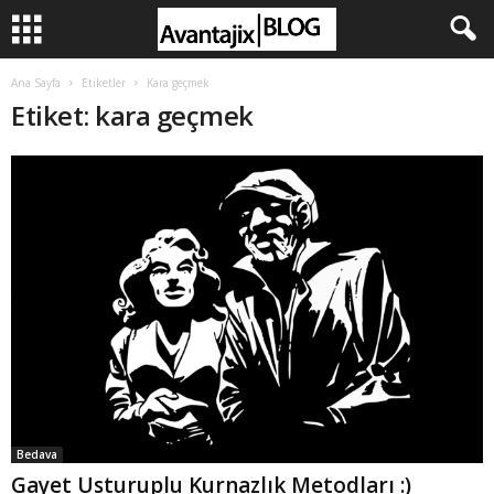
Ana Sayfa
Etiketler
Kara geçmek
Etiket: kara geçmek
Bedava
Gayet Usturuplu Kurnazlık Metodları :)