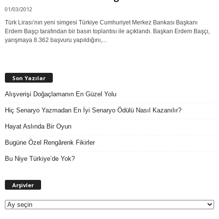
01/03/2012
Türk Lirası’nın yeni simgesi Türkiye Cumhuriyet Merkez Bankası Başkanı
Erdem Başçı tarafından bir basın toplantısı ile açıklandı. Başkan Erdem Başçı,
yarışmaya 8.362 başvuru yapıldığını,...
Son Yazılar
Alışverişi Doğaçlamanın En Güzel Yolu
Hiç Senaryo Yazmadan En İyi Senaryo Ödülü Nasıl Kazanılır?
Hayat Aslında Bir Oyun
Bugüne Özel Rengârenk Fikirler
Bu Niye Türkiye’de Yok?
A
Arşivler
r
ş
i
v