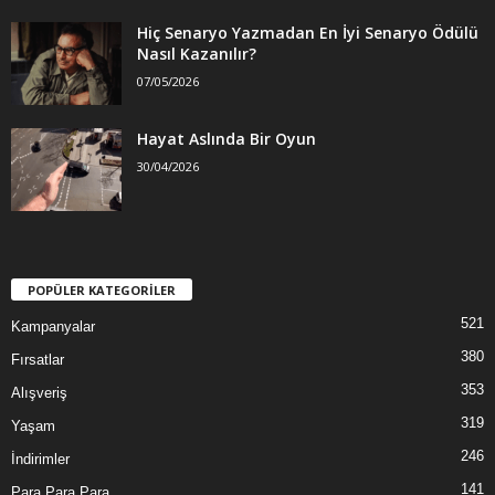
Hiç Senaryo Yazmadan En İyi Senaryo Ödülü
Nasıl Kazanılır?
07/05/2026
Hayat Aslında Bir Oyun
30/04/2026
POPÜLER KATEGORİLER
521
Kampanyalar
380
Fırsatlar
353
Alışveriş
319
Yaşam
246
İndirimler
141
Para Para Para