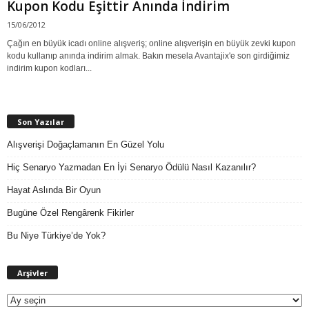
Kupon Kodu Eşittir Anında İndirim
15/06/2012
Çağın en büyük icadı online alışveriş; online alışverişin en büyük zevki kupon
kodu kullanıp anında indirim almak. Bakın mesela Avantajix'e son girdiğimiz
indirim kupon kodları...
Son Yazılar
Alışverişi Doğaçlamanın En Güzel Yolu
Hiç Senaryo Yazmadan En İyi Senaryo Ödülü Nasıl Kazanılır?
Hayat Aslında Bir Oyun
Bugüne Özel Rengârenk Fikirler
Bu Niye Türkiye’de Yok?
A
Arşivler
r
ş
i