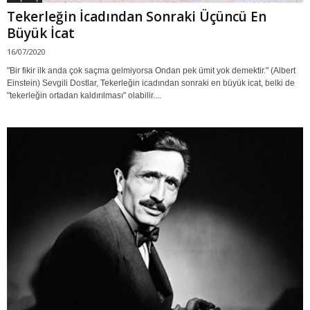
Tekerleğin İcadından Sonraki Üçüncü En
Büyük İcat
16/07/2020
"Bir fikir ilk anda çok saçma gelmiyorsa Ondan pek ümit yok demektir." (Albert
Einstein) Sevgili Dostlar, Tekerleğin icadından sonraki en büyük icat, belki de
"tekerleğin ortadan kaldırılması" olabilir....