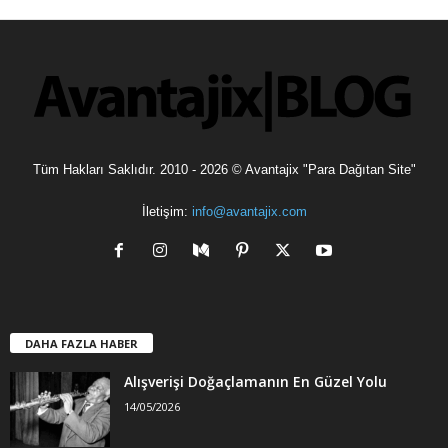
v
l
e
r
Tüm Hakları Saklıdır. 2010 - 2026 © Avantajix "Para Dağıtan Site"
İletişim:
info@avantajix.com
DAHA FAZLA HABER
Alışverişi Doğaçlamanın En Güzel Yolu
14/05/2026