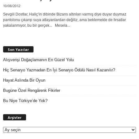
10/08/2012
Sevgili Dostlar, Haliç’in dibinde Bizans altınları varmış diye duyar duymaz
pantolonu çıkarıp suya atlayanlardan değiliz, ama beklemekle de fırsatlar
yakalanmıyor, bu bir gerçek... Mesela...
Son Yazılar
Alışverişi Doğaçlamanın En Güzel Yolu
Hiç Senaryo Yazmadan En İyi Senaryo Ödülü Nasıl Kazanılır?
Hayat Aslında Bir Oyun
Bugüne Özel Rengârenk Fikirler
Bu Niye Türkiye’de Yok?
A
Arşivler
r
ş
i
v