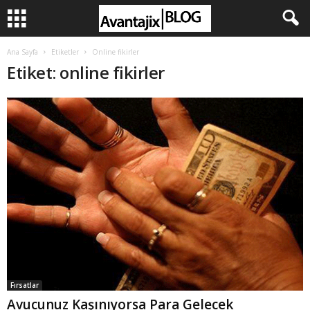
Ana Sayfa
Etiketler
Online fikirler
Etiket: online fikirler
Fırsatlar
Avucunuz Kaşınıyorsa Para Gelecek