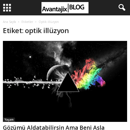
Ana Sayfa
Etiketler
Optik illüzyon
Etiket: optik illüzyon
Yaşam
Gözümü Aldatabilirsin Ama Beni Asla