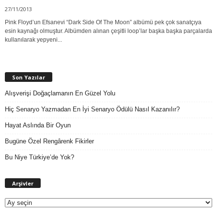
27/11/2013
Pink Floyd’un Efsanevi “Dark Side Of The Moon” albümü pek çok sanatçıya
esin kaynağı olmuştur. Albümden alınan çeşitli loop’lar başka başka parçalarda
kullanılarak yepyeni...
Son Yazılar
Alışverişi Doğaçlamanın En Güzel Yolu
Hiç Senaryo Yazmadan En İyi Senaryo Ödülü Nasıl Kazanılır?
Hayat Aslında Bir Oyun
Bugüne Özel Rengârenk Fikirler
Bu Niye Türkiye’de Yok?
A
Arşivler
r
ş
i
v