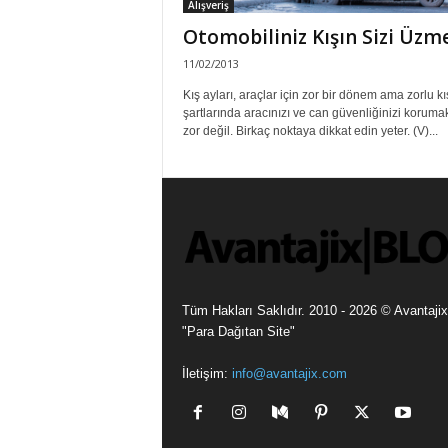
Alışveriş
Otomobiliniz Kışın Sizi Üzm
11/02/2013
Kış ayları, araçlar için zor bir dönem ama zorlu kı
şartlarında aracınızı ve can güvenliğinizi koruma
zor değil. Birkaç noktaya dikkat edin yeter. (V)...
Tüm Hakları Saklıdır. 2010 - 2026 © Avantajix
"Para Dağıtan Site"
İletişim:
info@avantajix.com