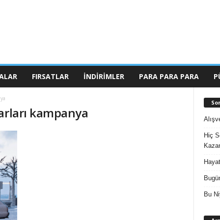
ALAR
FIRSATLAR
İNDIRIMLER
PARA PARA PARA
P
nya
So
uarları kampanya
Alışv
Hiç S
Kazan
Hayat
Bugün
Bu Ni