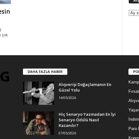
Arş
esin
ş
k çok
DAHA FAZLA HABER
PO
Kamp
Alışverişi Doğaçlamanın En
Güzel Yolu
Fırsat
14/05/2026
Alışve
Yaşa
Hiç Senaryo Yazmadan En İyi
Senaryo Ödülü Nasıl
İndiri
Kazanılır?
Para 
07/05/2026
Kupon