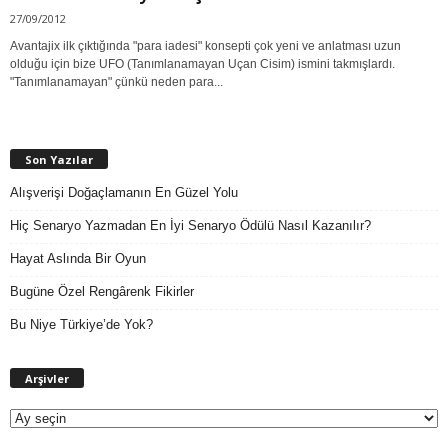
27/09/2012
Avantajix ilk çıktığında "para iadesi" konsepti çok yeni ve anlatması uzun
olduğu için bize UFO (Tanımlanamayan Uçan Cisim) ismini takmışlardı.
"Tanımlanamayan" çünkü neden para...
Son Yazılar
Alışverişi Doğaçlamanın En Güzel Yolu
Hiç Senaryo Yazmadan En İyi Senaryo Ödülü Nasıl Kazanılır?
Hayat Aslında Bir Oyun
Bugüne Özel Rengârenk Fikirler
Bu Niye Türkiye’de Yok?
A
Arşivler
r
ş
i
v