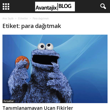
Ana Sayfa
Etiketler
Para dağıtmak
Etiket: para dağıtmak
Fırsatlar
Tanımlanamayan Uçan Fikirler