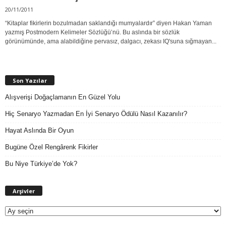
20/11/2011
“Kitaplar fikirlerin bozulmadan saklandığı mumyalardır” diyen Hakan Yaman
yazmış Postmodern Kelimeler Sözlüğü’nü. Bu aslında bir sözlük
görünümünde, ama alabildiğine pervasız, dalgacı, zekası IQ'suna sığmayan...
Son Yazılar
Alışverişi Doğaçlamanın En Güzel Yolu
Hiç Senaryo Yazmadan En İyi Senaryo Ödülü Nasıl Kazanılır?
Hayat Aslında Bir Oyun
Bugüne Özel Rengârenk Fikirler
Bu Niye Türkiye’de Yok?
A
Arşivler
r
ş
i
v