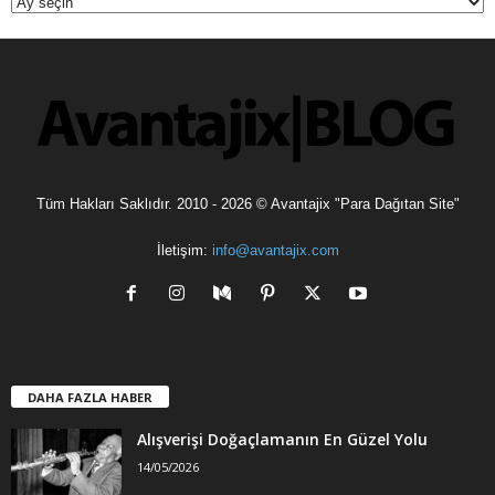
i
v
l
e
r
Tüm Hakları Saklıdır. 2010 - 2026 © Avantajix "Para Dağıtan Site"
İletişim:
info@avantajix.com
DAHA FAZLA HABER
Alışverişi Doğaçlamanın En Güzel Yolu
14/05/2026