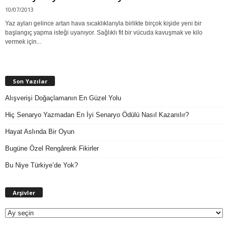
10/07/2013
Yaz ayları gelince artan hava sıcaklıklarıyla birlikte birçok kişide yeni bir
başlangıç yapma isteği uyanıyor. Sağlıklı fit bir vücuda kavuşmak ve kilo
vermek için...
Son Yazılar
Alışverişi Doğaçlamanın En Güzel Yolu
Hiç Senaryo Yazmadan En İyi Senaryo Ödülü Nasıl Kazanılır?
Hayat Aslında Bir Oyun
Bugüne Özel Rengârenk Fikirler
Bu Niye Türkiye’de Yok?
A
Arşivler
r
ş
i
v