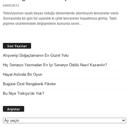
04/09/2013
Televizyonun siyah beyaz olduğu dönemlerde alüminyum tencereler vardı.
Sonrasında bir gün bir uyandık ki çelik tencereler hayatımıza girmiş. Tabii
pişirme ürünlerindeki değişimlerin bununla sınırlı...
Son Yazılar
Alışverişi Doğaçlamanın En Güzel Yolu
Hiç Senaryo Yazmadan En İyi Senaryo Ödülü Nasıl Kazanılır?
Hayat Aslında Bir Oyun
Bugüne Özel Rengârenk Fikirler
Bu Niye Türkiye’de Yok?
A
Arşivler
r
ş
i
v