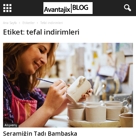
Ana Sayfa
Etiketler
Tefal indirimleri
Etiket: tefal indirimleri
Alışveriş
Seramiğin Tadı Bambaşka