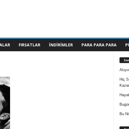
ALAR
FIRSATLAR
İNDIRIMLER
PARA PARA PARA
P
So
Alışv
Hiç S
Kazan
Hayat
Bugün
Bu Ni