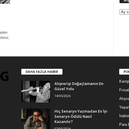
Arş
çöpten
dınız;
DAHA FAZLA HABER
PO
Kamp
Alışverişi Doğaçlamanın En
Güzel Yolu
Fırsat
14/05/2026
Alışve
Yaşa
Hiç Senaryo Yazmadan En İyi
Senaryo Ödülü Nasıl
İndiri
Kazanılır?
Para 
07/05/2026