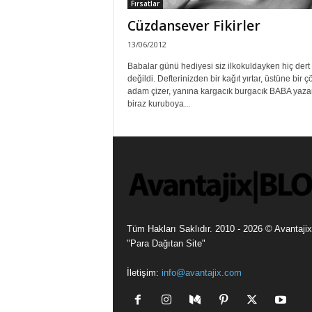
Fırsatlar
Cüzdansever Fikirler
13/06/2012
Babalar günü hediyesi siz ilkokuldayken hiç dert
değildi. Defterinizden bir kağıt yırtar, üstüne bir 
adam çizer, yanına kargacık burgacık BABA yazar
biraz kuruboya...
Tüm Hakları Saklıdır. 2010 - 2026 © Avantajix
"Para Dağıtan Site"
İletişim:
info@avantajix.com