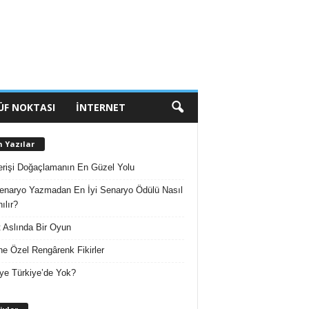
ÜF NOKTASI
İNTERNET
n Yazılar
erişi Doğaçlamanın En Güzel Yolu
enaryo Yazmadan En İyi Senaryo Ödülü Nasıl
ılır?
 Aslında Bir Oyun
e Özel Rengârenk Fikirler
ye Türkiye’de Yok?
A