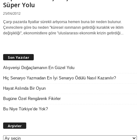
Süper Yolu
25/06/2012
Çarşı pazarda fiyatlar sürekli artıyorsa hemen buna bir neden bulunur.
Çevrecilere göre bu neden "küresel ısınmanın getirdiği kuraklık ve iklim
değişikliği", ekonomistlere göre "uluslararası ekonomik krizin getirdiği...
Son Yazılar
Alışverişi Doğaçlamanın En Güzel Yolu
Hiç Senaryo Yazmadan En İyi Senaryo Ödülü Nasıl Kazanılır?
Hayat Aslında Bir Oyun
Bugüne Özel Rengârenk Fikirler
Bu Niye Türkiye’de Yok?
A
Arşivler
r
ş
i