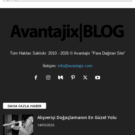
v
l
e
r
Tüm Hakları Saklıdır. 2010 - 2026 © Avantajix "Para Dağıtan Site"
İletişim:
info@avantajix.com
DAHA FAZLA HABER
Alışverişi Doğaçlamanın En Güzel Yolu
14/05/2026