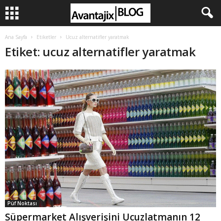
Ana Sayfa
Etiketler
Ucuz alternatifler yaratmak
Etiket: ucuz alternatifler yaratmak
Püf Noktası
Süpermarket Alışverişini Ucuzlatmanın 12