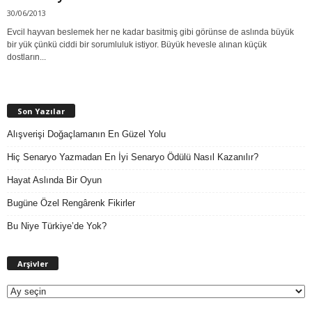
30/06/2013
Evcil hayvan beslemek her ne kadar basitmiş gibi görünse de aslında büyük
bir yük çünkü ciddi bir sorumluluk istiyor. Büyük hevesle alınan küçük
dostların...
Son Yazılar
Alışverişi Doğaçlamanın En Güzel Yolu
Hiç Senaryo Yazmadan En İyi Senaryo Ödülü Nasıl Kazanılır?
Hayat Aslında Bir Oyun
Bugüne Özel Rengârenk Fikirler
Bu Niye Türkiye’de Yok?
A
Arşivler
r
ş
i
v