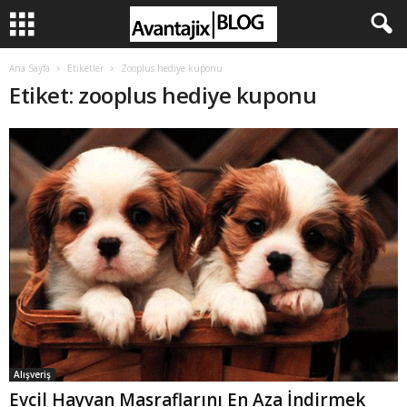
Ana Sayfa
Etiketler
Zooplus hediye kuponu
Etiket: zooplus hediye kuponu
Alışveriş
Evcil Hayvan Masraflarını En Aza İndirmek