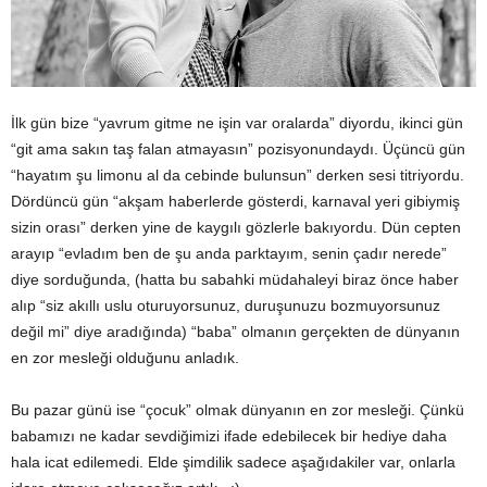
İlk gün bize “yavrum gitme ne işin var oralarda” diyordu, ikinci gün
“git ama sakın taş falan atmayasın” pozisyonundaydı. Üçüncü gün
“hayatım şu limonu al da cebinde bulunsun” derken sesi titriyordu.
Dördüncü gün “akşam haberlerde gösterdi, karnaval yeri gibiymiş
sizin orası” derken yine de kaygılı gözlerle bakıyordu. Dün cepten
arayıp “evladım ben de şu anda parktayım, senin çadır nerede”
diye sorduğunda, (hatta bu sabahki müdahaleyi biraz önce haber
alıp “siz akıllı uslu oturuyorsunuz, duruşunuzu bozmuyorsunuz
değil mi” diye aradığında) “baba” olmanın gerçekten de dünyanın
en zor mesleği olduğunu anladık.
Bu pazar günü ise “çocuk” olmak dünyanın en zor mesleği. Çünkü
babamızı ne kadar sevdiğimizi ifade edebilecek bir hediye daha
hala icat edilemedi. Elde şimdilik sadece aşağıdakiler var, onlarla