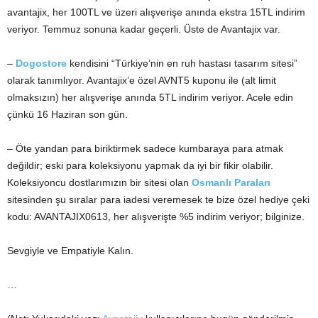
avantajix, her 100TL ve üzeri alışverişe anında ekstra 15TL indirim
veriyor. Temmuz sonuna kadar geçerli. Üste de Avantajix var.
–
Dogostore
kendisini “Türkiye’nin en ruh hastası tasarım sitesi”
olarak tanımlıyor. Avantajix’e özel AVNT5 kuponu ile (alt limit
olmaksızın) her alışverişe anında 5TL indirim veriyor. Acele edin
çünkü 16 Haziran son gün.
– Öte yandan para biriktirmek sadece kumbaraya para atmak
değildir; eski para koleksiyonu yapmak da iyi bir fikir olabilir.
Koleksiyoncu dostlarımızın bir sitesi olan
Osmanlı Paraları
sitesinden şu sıralar para iadesi veremesek te bize özel hediye çeki
kodu: AVANTAJIX0613, her alışverişte %5 indirim veriyor; bilginize.
Sevgiyle ve Empatiyle Kalın.
…