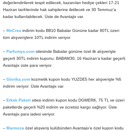
değerlendirilerek tespit edilecek, kazanılan hediye çekleri 17-21
Haziran tarihlerinde hak sahiplerine iletilecek ve 30 Temmuz’a
kadar kullanılabilecek. Üste de Avantajix var.
–
MeCrea
indirim kodu BB10 Babalar Gününe kadar 80TL üzeri
tüm alışverişlere 10TL indirim veriyor.
–
Parfumya.com
sitesinde Babalar gününe özel ilk alışverişte
geçerli 30TL indirim kuponu: BABAM30, 16 Haziran’a kadar geçerli.
Avantajix üste para veriyor.
–
Glorika.com
kozmetik kupon kodu YUZDE5 her alışverişte %5
indirim veriyor. Üste Avantajix var.
–
Erkek Paketi
sitesi indirim kupon kodu DGMERK, 75 TL ve üzeri
paketlerde geçerli %20 indirim ve ücretsiz kargo sağlıyor. Üste
Avantajix para iadesi veriyor.
–
Marmoza
özel alışveriş kulübünden Avantajix’e özel kupon kodu