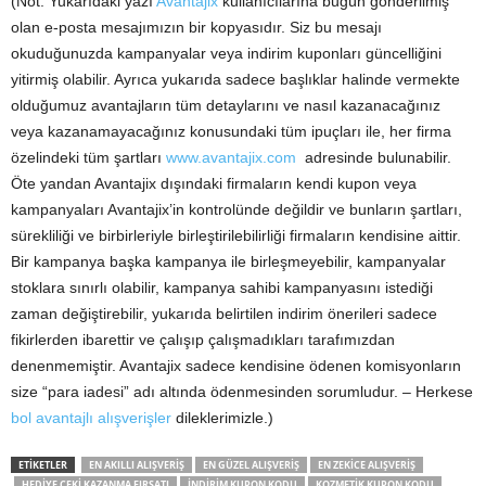
(Not: Yukarıdaki yazı
Avantajix
kullanıcılarına bugün gönderilmiş
olan e-posta mesajımızın bir kopyasıdır. Siz bu mesajı
okuduğunuzda kampanyalar veya indirim kuponları güncelliğini
yitirmiş olabilir. Ayrıca yukarıda sadece başlıklar halinde vermekte
olduğumuz avantajların tüm detaylarını ve nasıl kazanacağınız
veya kazanamayacağınız konusundaki tüm ipuçları ile, her firma
özelindeki tüm şartları
www.avantajix.com
adresinde bulunabilir.
Öte yandan Avantajix dışındaki firmaların kendi kupon veya
kampanyaları Avantajix’in kontrolünde değildir ve bunların şartları,
sürekliliği ve birbirleriyle birleştirilebilirliği firmaların kendisine aittir.
Bir kampanya başka kampanya ile birleşmeyebilir, kampanyalar
stoklara sınırlı olabilir, kampanya sahibi kampanyasını istediği
zaman değiştirebilir, yukarıda belirtilen indirim önerileri sadece
fikirlerden ibarettir ve çalışıp çalışmadıkları tarafımızdan
denenmemiştir. Avantajix sadece kendisine ödenen komisyonların
size “para iadesi” adı altında ödenmesinden sorumludur. – Herkese
bol avantajlı alışverişler
dileklerimizle.)
ETIKETLER
EN AKILLI ALIŞVERIŞ
EN GÜZEL ALIŞVERIŞ
EN ZEKICE ALIŞVERIŞ
HEDIYE ÇEKI KAZANMA FIRSATI
INDIRIM KUPON KODU
KOZMETIK KUPON KODU