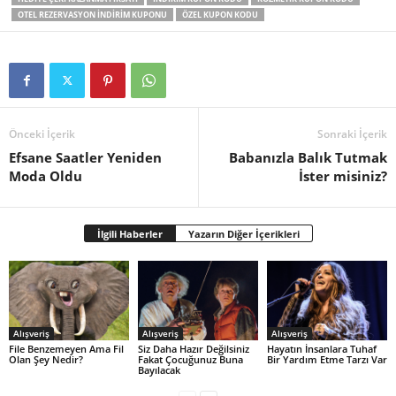
OTEL REZERVASYON INDIRIM KUPONU
ÖZEL KUPON KODU
Önceki İçerik
Sonraki İçerik
Efsane Saatler Yeniden
Babanızla Balık Tutmak
Moda Oldu
İster misiniz?
İlgili Haberler
Yazarın Diğer İçerikleri
Alışveriş
Alışveriş
Alışveriş
File Benzemeyen Ama Fil
Siz Daha Hazır Değilsiniz
Hayatın İnsanlara Tuhaf
Olan Şey Nedir?
Fakat Çocuğunuz Buna
Bir Yardım Etme Tarzı Var
Bayılacak