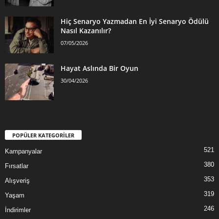
Hiç Senaryo Yazmadan En İyi Senaryo Ödülü
Nasıl Kazanılır?
07/05/2026
Hayat Aslında Bir Oyun
30/04/2026
POPÜLER KATEGORİLER
521
Kampanyalar
380
Fırsatlar
353
Alışveriş
319
Yaşam
246
İndirimler