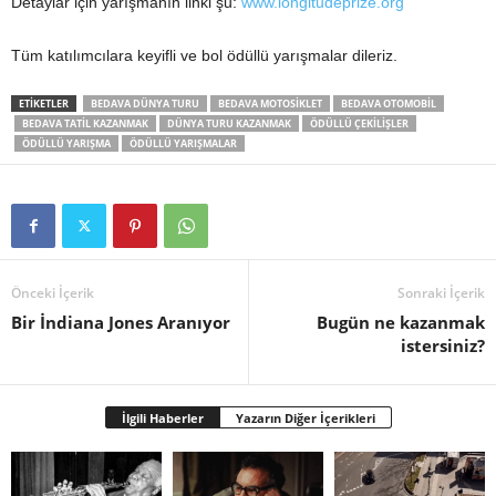
Detaylar için yarışmanın linki şu:
www.longitudeprize.org
Tüm katılımcılara keyifli ve bol ödüllü yarışmalar dileriz.
ETIKETLER
BEDAVA DÜNYA TURU
BEDAVA MOTOSIKLET
BEDAVA OTOMOBIL
BEDAVA TATIL KAZANMAK
DÜNYA TURU KAZANMAK
ÖDÜLLÜ ÇEKILIŞLER
ÖDÜLLÜ YARIŞMA
ÖDÜLLÜ YARIŞMALAR
Önceki İçerik
Sonraki İçerik
Bir İndiana Jones Aranıyor
Bugün ne kazanmak
istersiniz?
İlgili Haberler
Yazarın Diğer İçerikleri