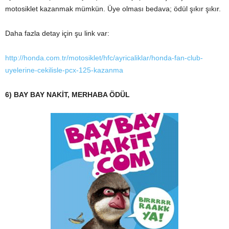
motosiklet kazanmak mümkün. Üye olması bedava; ödül şıkır şıkır.
Daha fazla detay için şu link var:
http://honda.com.tr/motosiklet/hfc/ayricaliklar/honda-fan-club-
uyelerine-cekilisle-pcx-125-kazanma
6) BAY BAY NAKİT, MERHABA ÖDÜL