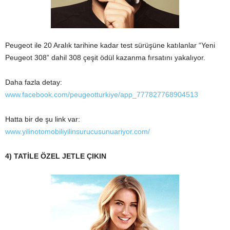
Peugeot ile 20 Aralık tarihine kadar test sürüşüne katılanlar “Yeni
Peugeot 308” dahil 308 çeşit ödül kazanma fırsatını yakalıyor.
Daha fazla detay:
www.facebook.com/peugeotturkiye/app_777827768904513
Hatta bir de şu link var:
www.yilinotomobiliyilinsurucusunuariyor.com/
4) TATİLE ÖZEL JETLE ÇIKIN