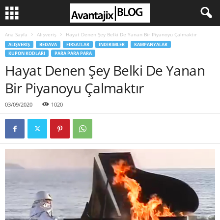
Ana Sayfa
Alışveriş
Hayat Denen Şey Belki De Yanan Bir Piyanoyu Çalmaktır
ALIŞVERIŞ
BEDAVA
FIRSATLAR
İNDIRIMLER
KAMPANYALAR
KUPON KODLARI
PARA PARA PARA
Hayat Denen Şey Belki De Yanan
Bir Piyanoyu Çalmaktır
03/09/2020
1020