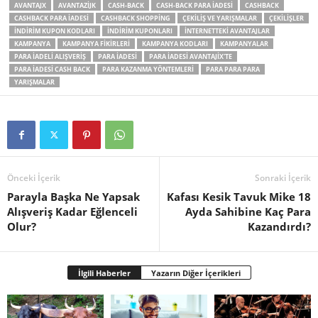
AVANTAJX
AVANTAZIJK
CASH-BACK
CASH-BACK PARA IADESI
CASHBACK
CASHBACK PARA IADESI
CASHBACK SHOPPING
ÇEKILIŞ VE YARIŞMALAR
ÇEKILIŞLER
INDIRIM KUPON KODLARI
INDIRIM KUPONLARI
INTERNETTEKI AVANTAJLAR
KAMPANYA
KAMPANYA FIKIRLERI
KAMPANYA KODLARI
KAMPANYALAR
PARA IADELI ALIŞVERIŞ
PARA IADESI
PARA IADESI AVANTAJIX'TE
PARA IADESI CASH BACK
PARA KAZANMA YÖNTEMLERI
PARA PARA PARA
YARIŞMALAR
Önceki İçerik
Sonraki İçerik
Parayla Başka Ne Yapsak
Kafası Kesik Tavuk Mike 18
Alışveriş Kadar Eğlenceli
Ayda Sahibine Kaç Para
Olur?
Kazandırdı?
İlgili Haberler
Yazarın Diğer İçerikleri