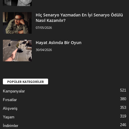
Hiç Senaryo Yazmadan En İyi Senaryo Ödülü
Nasıl Kazanılır?
07/05/2026
Hayat Aslında Bir Oyun
30/04/2026
POPÜLER KATEGORİLER
521
Kampanyalar
380
Fırsatlar
353
Alışveriş
319
Yaşam
246
İndirimler