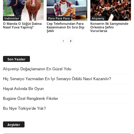
İndirimler
Para Para Para
Alışveriş
O Manda O Söğüt Dalına
Cep Telefonundan Para
Konserin İlk Saniyesinde
Nasıl Yuva Yapmış?
Kazanmanın En Sıra Dışı
Orkestra Şefini
Şekli
Vururlarsa
Son Yazılar
Alışverişi Doğaçlamanın En Güzel Yolu
Hiç Senaryo Yazmadan En İyi Senaryo Ödülü Nasıl Kazanılır?
Hayat Aslında Bir Oyun
Bugüne Özel Rengârenk Fikirler
Bu Niye Türkiye’de Yok?
Arşivler
Arşivler