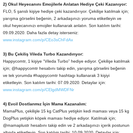
2) Okul Heyecanını Emojilerle Anlatan Hediye Çeki Kazanıyor:
FLO, 5 şanslı kişiye hediye çeki kazandırıyor. Çekilişe katılmak için;
yarışma görselini beğenin, 2 arkadaşınızı yoruma etiketleyin ve
okul heyecanınızı emojiler kullanarak anlatın. Son katılım tarihi:
09.09.2020. Daha fazla detay isterseniz:
www.instagram.com/p/CEo3sChFdAx
3) Bu Çekiliş Vileda Turbo Kazandırıyor:
Happycomtr, 1 kişiye “Vileda Turbo” hediye ediyor. Çekilişe katılmak
için; @happycomtr hesabını takip edin, yarışma görselini beğenin
ve tek yorumda #happycomtr hashtagı kullanarak 3 kişiyi
etiketleyin. Son katılım tarihi: 07.09.2020. Detaylar için:
www.instagram.com/p/CElgdMWDFNr
4) Evcil Dostlarımız İçin Mama Kazanalım:
MamaPlus, çekilişle 15 kg CatPlus yetişkin kedi maması veya 15 kg
DogPlus yetişkin köpek maması hediye ediyor. Katılmak için;
@mamaplustr hesabını takip edin ve 2 arkadaşınızı içerik postunun
altında etiketleyin. Son katılım tarihi: 10.09.2020. Detaylar için: