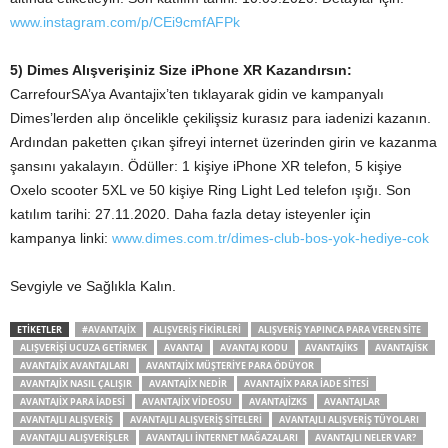
www.instagram.com/p/CEi9cmfAFPk
5) Dimes Alışverişiniz Size iPhone XR Kazandırsın:
CarrefourSA’ya Avantajix’ten tıklayarak gidin ve kampanyalı
Dimes’lerden alıp öncelikle çekilişsiz kurasız para iadenizi kazanın.
Ardından paketten çıkan şifreyi internet üzerinden girin ve kazanma
şansını yakalayın. Ödüller: 1 kişiye iPhone XR telefon, 5 kişiye
Oxelo scooter 5XL ve 50 kişiye Ring Light Led telefon ışığı. Son
katılım tarihi: 27.11.2020. Daha fazla detay isteyenler için
kampanya linki:
www.dimes.com.tr/dimes-club-bos-yok-hediye-cok
Sevgiyle ve Sağlıkla Kalın.
ETIKETLER
#AVANTAJIX
ALIŞVERIŞ FIKIRLERI
ALIŞVERIŞ YAPINCA PARA VEREN SITE
ALIŞVERIŞI UCUZA GETIRMEK
AVANTAJ
AVANTAJ KODU
AVANTAJIKS
AVANTAJISK
AVANTAJIX AVANTAJLARI
AVANTAJIX MÜŞTERIYE PARA ÖDÜYOR
AVANTAJIX NASIL ÇALIŞIR
AVANTAJIX NEDIR
AVANTAJIX PARA IADE SITESI
AVANTAJIX PARA IADESI
AVANTAJIX VIDEOSU
AVANTAJIZKS
AVANTAJLAR
AVANTAJLI ALIŞVERIŞ
AVANTAJLI ALIŞVERIŞ SITELERI
AVANTAJLI ALIŞVERIŞ TÜYOLARI
AVANTAJLI ALIŞVERIŞLER
AVANTAJLI INTERNET MAĞAZALARI
AVANTAJLI NELER VAR?