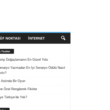
ÜF NOKTASI
İNTERNET
 Yazılar
erişi Doğaçlamanın En Güzel Yolu
enaryo Yazmadan En İyi Senaryo Ödülü Nasıl
ılır?
 Aslında Bir Oyun
e Özel Rengârenk Fikirler
ye Türkiye’de Yok?
Arşivler