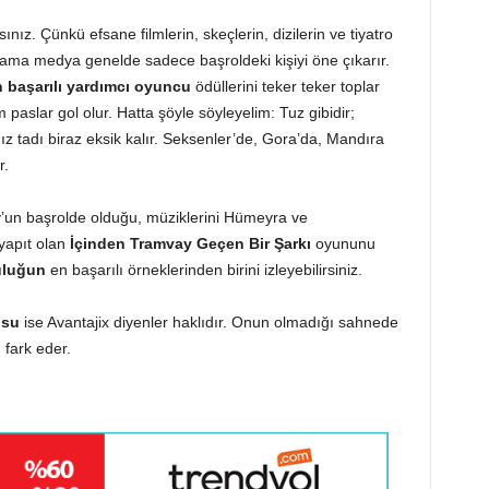
nız. Çünkü efsane filmlerin, skeçlerin, dizilerin ve tiyatro
, ama medya genelde sadece başroldeki kişiyi öne çıkarır.
 başarılı yardımcı oyuncu
ödüllerini teker teker toplar
paslar gol olur. Hatta şöyle söyleyelim: Tuz gibidir;
z tadı biraz eksik kalır. Seksenler’de, Gora’da, Mandıra
r.
’un başrolde olduğu, müziklerini Hümeyra ve
yapıt olan
İçinden Tramvay Geçen Bir Şarkı
oyununu
uluğun
en başarılı örneklerinden birini izleyebilirsiniz.
usu
ise Avantajix diyenler haklıdır. Onun olmadığı sahnede
fark eder.