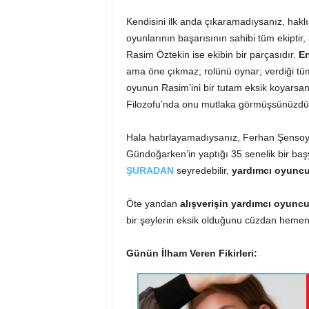
Kendisini ilk anda çıkaramadıysanız, haklısı
oyunlarının başarısının sahibi tüm ekiptir
Rasim Öztekin ise ekibin bir parçasıdır.
En
ama öne çıkmaz; rolünü oynar; verdiği tüm 
oyunun Rasim’ini bir tutam eksik koyarsanı
Filozofu’nda onu mutlaka görmüşsünüzdü
Hala hatırlayamadıysanız, Ferhan Şensoy
Gündoğarken’in yaptığı 35 senelik bir baş
ŞURADAN
seyredebilir,
yardımcı oyunc
Öte yandan
alışverişin yardımcı oyunc
bir şeylerin eksik olduğunu cüzdan hemen 
Günün İlham Veren Fikirleri: