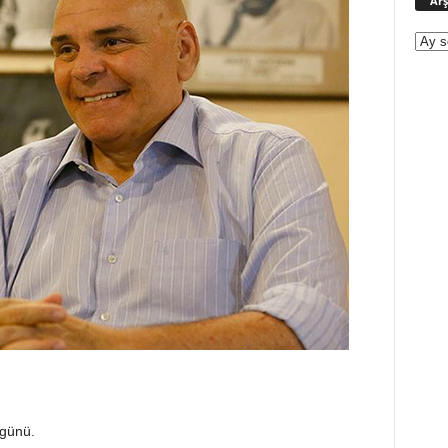
Arş
günü.