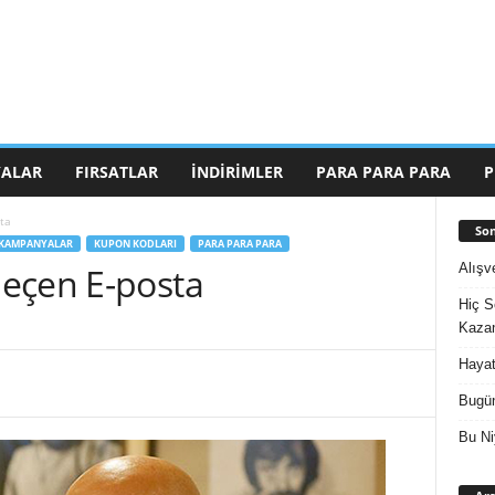
ALAR
FIRSATLAR
İNDIRIMLER
PARA PARA PARA
P
ta
Son
KAMPANYALAR
KUPON KODLARI
PARA PARA PARA
Alışv
eçen E-posta
Hiç S
Kazan
Hayat
Bugün
Bu Ni