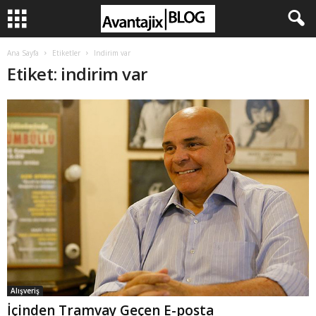
Ana Sayfa
Etiketler
Indirim var
Etiket: indirim var
Alışveriş
İçinden Tramvay Geçen E-posta