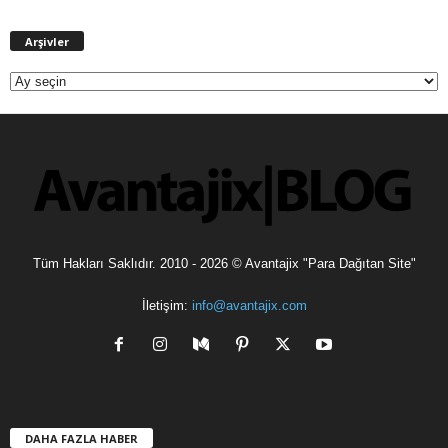
A
Arşivler
r
ş
i
v
l
e
r
Tüm Hakları Saklıdır. 2010 - 2026 © Avantajix "Para Dağıtan Site"
İletişim:
info@avantajix.com
DAHA FAZLA HABER