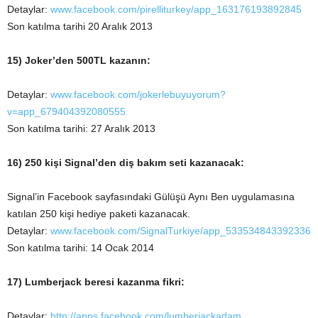
Detaylar:
www.facebook.com/pirelliturkey/app_163176193892845
Son katılma tarihi 20 Aralık 2013
15) Joker’den 500TL kazanın:
Detaylar:
www.facebook.com/jokerlebuyuyorum?
v=app_679404392080555
Son katılma tarihi: 27 Aralık 2013
16) 250 kişi Signal’den diş bakım seti kazanacak:
Signal’in Facebook sayfasındaki Gülüşü Aynı Ben uygulamasına
katılan 250 kişi hediye paketi kazanacak.
Detaylar:
www.facebook.com/SignalTurkiye/app_533534843392336
Son katılma tarihi: 14 Ocak 2014
17) Lumberjack beresi kazanma fikri:
Detaylar:
http://apps.facebook.com/lumberjackadam