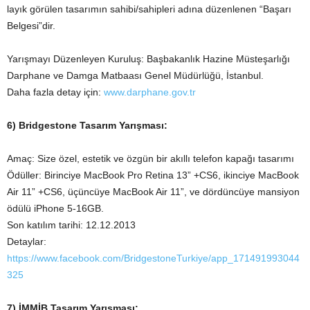
layık görülen tasarımın sahibi/sahipleri adına düzenlenen “Başarı
Belgesi”dir.
Yarışmayı Düzenleyen Kuruluş: Başbakanlık Hazine Müsteşarlığı
Darphane ve Damga Matbaası Genel Müdürlüğü, İstanbul.
Daha fazla detay için:
www.darphane.gov.tr
6) Bridgestone Tasarım Yarışması:
Amaç: Size özel, estetik ve özgün bir akıllı telefon kapağı tasarımı
Ödüller: Birinciye MacBook Pro Retina 13” +CS6, ikinciye MacBook
Air 11” +CS6, üçüncüye MacBook Air 11”, ve dördüncüye mansiyon
ödülü iPhone 5-16GB.
Son katılım tarihi: 12.12.2013
Detaylar:
https://www.facebook.com/BridgestoneTurkiye/app_171491993044
325
7) İMMİB Tasarım Yarışması: