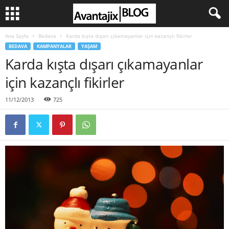
Ana Sayfa
Bedava
Karda kışta dışarı çıkamayanlar için kazançlı fikirler
BEDAVA
KAMPANYALAR
YAŞAM
Karda kışta dışarı çıkamayanlar
için kazançlı fikirler
11/12/2013
725