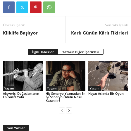
Önceki İçerik
Sonraki İçerik
Kliklife Başlıyor
Karlı Günün Kârlı Fikirleri
İlgili Haberler
Yazarın Diğer İçerikleri
Yaşam
Yaşam
Yaşam
Alışverişi Doğaçlamanın
Hiç Senaryo Yazmadan En
Hayat Aslında Bir Oyun
En Güzel Yolu
İyi Senaryo Ödülü Nasıl
Kazanılır?
Son Yazılar