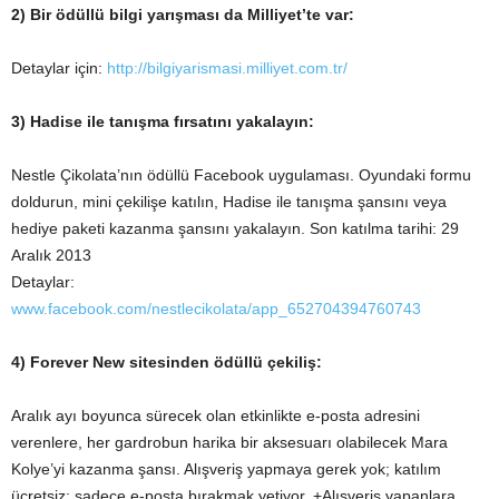
2) Bir ödüllü bilgi yarışması da Milliyet’te var:
Detaylar için:
http://bilgiyarismasi.milliyet.com.tr/
3) Hadise ile tanışma fırsatını yakalayın:
Nestle Çikolata’nın ödüllü Facebook uygulaması. Oyundaki formu
doldurun, mini çekilişe katılın, Hadise ile tanışma şansını veya
hediye paketi kazanma şansını yakalayın. Son katılma tarihi: 29
Aralık 2013
Detaylar:
www.facebook.com/nestlecikolata/app_652704394760743
4) Forever New sitesinden ödüllü çekiliş:
Aralık ayı boyunca sürecek olan etkinlikte e-posta adresini
verenlere, her gardrobun harika bir aksesuarı olabilecek Mara
Kolye’yi kazanma şansı. Alışveriş yapmaya gerek yok; katılım
ücretsiz; sadece e-posta bırakmak yetiyor. +Alışveriş yapanlara