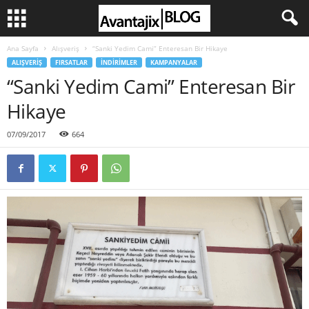
Ana Sayfa
Alışveriş
“Sanki Yedim Cami” Enteresan Bir Hikaye
ALIŞVERIŞ
FIRSATLAR
İNDIRIMLER
KAMPANYALAR
“Sanki Yedim Cami” Enteresan Bir
Hikaye
07/09/2017
664