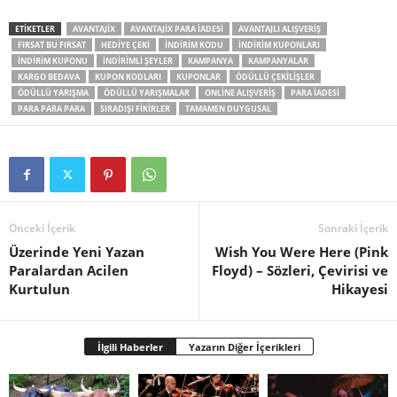
ETIKETLER
AVANTAJIX
AVANTAJIX PARA IADESI
AVANTAJLI ALIŞVERIŞ
FIRSAT BU FIRSAT
HEDIYE ÇEKI
INDIRIM KODU
INDIRIM KUPONLARI
INDIRIM KUPONU
INDIRIMLI ŞEYLER
KAMPANYA
KAMPANYALAR
KARGO BEDAVA
KUPON KODLARI
KUPONLAR
ÖDÜLLÜ ÇEKILIŞLER
ÖDÜLLÜ YARIŞMA
ÖDÜLLÜ YARIŞMALAR
ONLINE ALIŞVERIŞ
PARA IADESI
PARA PARA PARA
SIRADIŞI FIKIRLER
TAMAMEN DUYGUSAL
Önceki İçerik
Sonraki İçerik
Üzerinde Yeni Yazan
Wish You Were Here (Pink
Paralardan Acilen
Floyd) – Sözleri, Çevirisi ve
Kurtulun
Hikayesi
İlgili Haberler
Yazarın Diğer İçerikleri