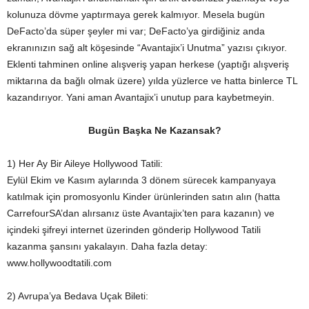
kolunuza dövme yaptırmaya gerek kalmıyor. Mesela bugün
DeFacto’da süper şeyler mi var; DeFacto’ya girdiğiniz anda
ekranınızın sağ alt köşesinde “Avantajix’i Unutma” yazısı çıkıyor.
Eklenti tahminen online alışveriş yapan herkese (yaptığı alışveriş
miktarına da bağlı olmak üzere) yılda yüzlerce ve hatta binlerce TL
kazandırıyor. Yani aman Avantajix’i unutup para kaybetmeyin.
Bugün Başka Ne Kazansak?
1) Her Ay Bir Aileye Hollywood Tatili:
Eylül Ekim ve Kasım aylarında 3 dönem sürecek kampanyaya
katılmak için promosyonlu Kinder ürünlerinden satın alın (hatta
CarrefourSA’dan alırsanız üste Avantajix’ten para kazanın) ve
içindeki şifreyi internet üzerinden gönderip Hollywood Tatili
kazanma şansını yakalayın. Daha fazla detay:
www.hollywoodtatili.com
2) Avrupa’ya Bedava Uçak Bileti: