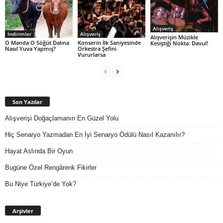
Alışveriş
İndirimler
Alışveriş
Alışverişin Müzikle
O Manda O Söğüt Dalına
Konserin İlk Saniyesinde
Kesiştiği Nokta: Davul!
Nasıl Yuva Yapmış?
Orkestra Şefini
Vururlarsa
Son Yazılar
Alışverişi Doğaçlamanın En Güzel Yolu
Hiç Senaryo Yazmadan En İyi Senaryo Ödülü Nasıl Kazanılır?
Hayat Aslında Bir Oyun
Bugüne Özel Rengârenk Fikirler
Bu Niye Türkiye’de Yok?
Arşivler
Arşivler