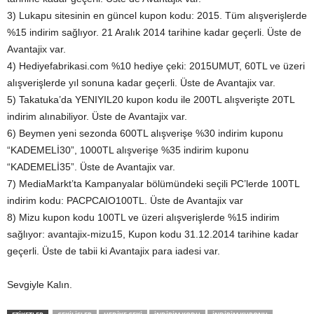
3) Lukapu sitesinin en güncel kupon kodu: 2015. Tüm alışverişlerde
%15 indirim sağlıyor. 21 Aralık 2014 tarihine kadar geçerli. Üste de
Avantajix var.
4) Hediyefabrikasi.com %10 hediye çeki: 2015UMUT, 60TL ve üzeri
alışverişlerde yıl sonuna kadar geçerli. Üste de Avantajix var.
5) Takatuka’da YENIYIL20 kupon kodu ile 200TL alışverişte 20TL
indirim alınabiliyor. Üste de Avantajix var.
6) Beymen yeni sezonda 600TL alışverişe %30 indirim kuponu
“KADEMELİ30”, 1000TL alışverişe %35 indirim kuponu
“KADEMELİ35”. Üste de Avantajix var.
7) MediaMarkt’ta Kampanyalar bölümündeki seçili PC’lerde 100TL
indirim kodu: PACPCAIO100TL. Üste de Avantajix var
8) Mizu kupon kodu 100TL ve üzeri alışverişlerde %15 indirim
sağlıyor: avantajix-mizu15, Kupon kodu 31.12.2014 tarihine kadar
geçerli. Üste de tabii ki Avantajix para iadesi var.
Sevgiyle Kalın.