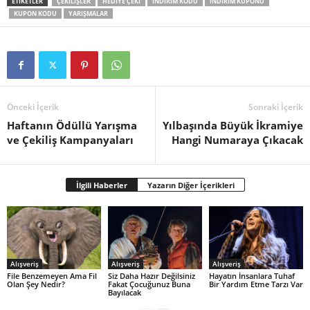
ETIKETLER
ÇEKILIŞLER
HEDIYE ÇEKI
INDIRIM KODU
INDIRIM KUPONU
KUPON KODU
YARIŞMALAR
Önceki İçerik
Sonraki İçerik
Haftanın Ödüllü Yarışma
Yılbaşında Büyük İkramiye
ve Çekiliş Kampanyaları
Hangi Numaraya Çıkacak
İlgili Haberler
Yazarın Diğer İçerikleri
Alışveriş
Alışveriş
Alışveriş
File Benzemeyen Ama Fil
Siz Daha Hazır Değilsiniz
Hayatın İnsanlara Tuhaf
Olan Şey Nedir?
Fakat Çocuğunuz Buna
Bir Yardım Etme Tarzı Var
Bayılacak