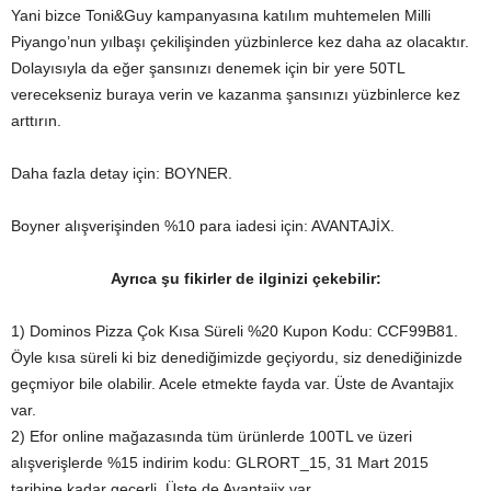
Yani bizce Toni&Guy kampanyasına katılım muhtemelen Milli
Piyango’nun yılbaşı çekilişinden yüzbinlerce kez daha az olacaktır.
Dolayısıyla da eğer şansınızı denemek için bir yere 50TL
verecekseniz buraya verin ve kazanma şansınızı yüzbinlerce kez
arttırın.
Daha fazla detay için: BOYNER.
Boyner alışverişinden %10 para iadesi için: AVANTAJİX.
Ayrıca şu fikirler de ilginizi çekebilir:
1) Dominos Pizza Çok Kısa Süreli %20 Kupon Kodu: CCF99B81.
Öyle kısa süreli ki biz denediğimizde geçiyordu, siz denediğinizde
geçmiyor bile olabilir. Acele etmekte fayda var. Üste de Avantajix
var.
2) Efor online mağazasında tüm ürünlerde 100TL ve üzeri
alışverişlerde %15 indirim kodu: GLRORT_15, 31 Mart 2015
tarihine kadar geçerli. Üste de Avantajix var.