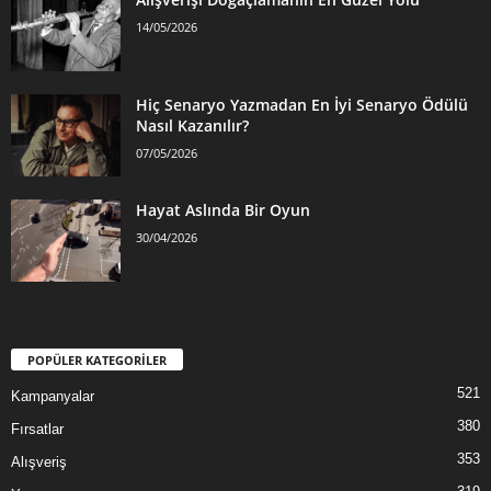
14/05/2026
Hiç Senaryo Yazmadan En İyi Senaryo Ödülü
Nasıl Kazanılır?
07/05/2026
Hayat Aslında Bir Oyun
30/04/2026
POPÜLER KATEGORİLER
521
Kampanyalar
380
Fırsatlar
353
Alışveriş