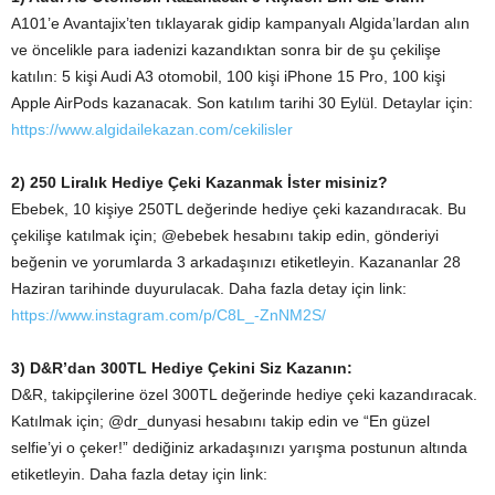
A101’e Avantajix’ten tıklayarak gidip kampanyalı Algida’lardan alın
ve öncelikle para iadenizi kazandıktan sonra bir de şu çekilişe
katılın: 5 kişi Audi A3 otomobil, 100 kişi iPhone 15 Pro, 100 kişi
Apple AirPods kazanacak. Son katılım tarihi 30 Eylül. Detaylar için:
https://www.algidailekazan.com/cekilisler
2) 250 Liralık Hediye Çeki Kazanmak İster misiniz?
Ebebek, 10 kişiye 250TL değerinde hediye çeki kazandıracak. Bu
çekilişe katılmak için; @ebebek hesabını takip edin, gönderiyi
beğenin ve yorumlarda 3 arkadaşınızı etiketleyin. Kazananlar 28
Haziran tarihinde duyurulacak. Daha fazla detay için link:
https://www.instagram.com/p/C8L_-ZnNM2S/
3) D&R’dan 300TL Hediye Çekini Siz Kazanın:
D&R, takipçilerine özel 300TL değerinde hediye çeki kazandıracak.
Katılmak için; @dr_dunyasi hesabını takip edin ve “En güzel
selfie’yi o çeker!” dediğiniz arkadaşınızı yarışma postunun altında
etiketleyin. Daha fazla detay için link: