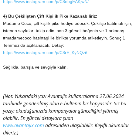
https://www.instagram.com/p/C8ebgEAKjwN/
4) Bu Çekilişten Çift Kişilik Pike Kazanabiliriz:
Madame Coco, çift kişilik pike hediye edecek. Çekilişe katılmak için;
istenen sayfaları takip edin, son 3 görseli beğenin ve 1 arkadaş
#madamecoco hashtagi ile birlikte yorumda etiketleyin. Sonuç 1
Temmuz’da açıklanacak. Detay:
https://www.instagram.com/p/C8rE_KyNQzi/
Sağlıkla, barışla ve sevgiyle kalın.
………
(Not: Yukarıdaki yazı Avantajix kullanıcılarına 27.06.2024
tarihinde gönderilmiş olan e-bültenin bir kopyasıdır. Siz bu
yazıyı okuduğunuzda kampanyalar güncelliğini yitirmiş
olabilir. En güncel detaylara şuan
www.avantajix.com
adresinden ulaşılabilir. Keyifli okumalar
dileriz.)