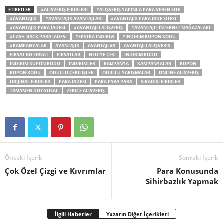
ETIKETLER
#ALIŞVERIŞ FIKIRLERI
#ALIŞVERIŞ YAPINCA PARA VEREN SITE
#AVANTAJIX
#AVANTAJIX AVANTAJLARI
#AVANTAJIX PARA IADE SITESI
#AVANTAJIX PARA IADESI
#AVANTAJLI ALIŞVERIŞ
#AVANTAJLI INTERNET MAĞAZALARI
#CASH-BACK PARA IADESI
#EKSTRA INDIRIM
#INDIRIM KUPON KODU
#KAMPANYALAR
AVANTAJIX
AVANTAJLAR
AVANTAJLI ALIŞVERIŞ
FIRSAT BU FIRSAT
FIRSATLAR
HEDIYE ÇEKI
INDIRIM KODU
INDIRIM KUPON KODU
INDIRIMLER
KAMPANYA
KAMPANYALAR
KUPON
KUPON KODU
ÖDÜLLÜ ÇEKILIŞLER
ÖDÜLLÜ YARIŞMALAR
ONLINE ALIŞVERIŞ
ORIJINAL FIKIRLER
PARA IADESI
PARA PARA PARA
SIRADIŞI FIKIRLER
TAMAMEN DUYGUSAL
ZEKICE ALIŞVERIŞ
Önceki İçerik
Sonraki İçerik
Çok Özel Çizgi ve Kıvrımlar
Para Konusunda
Sihirbazlık Yapmak
İlgili Haberler
Yazarın Diğer İçerikleri