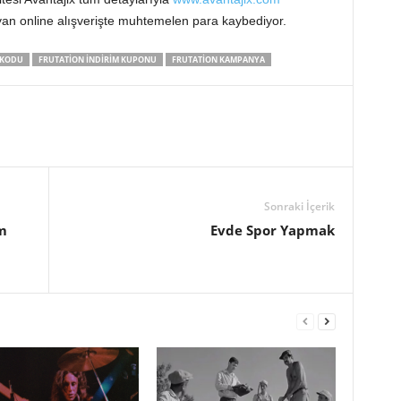
ayan online alışverişte muhtemelen para kaybediyor.
 KODU
FRUTATION INDIRIM KUPONU
FRUTATION KAMPANYA
Sonraki İçerik
m
Evde Spor Yapmak