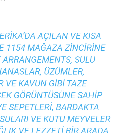
ERIKA’DA AÇILAN VE KISA
E 1154 MAĞAZA ZINCIRINE
E ARRANGEMENTS, SULU
NANASLAR, ÜZÜMLER,
 VE KAVUN GIBI TAZE
ÇEK GÖRÜNTÜSÜNE SAHIP
E SEPETLERI, BARDAKTA
SULARI VE KUTU MEYVELER
LIK VE LEZZETI BIR ARADA