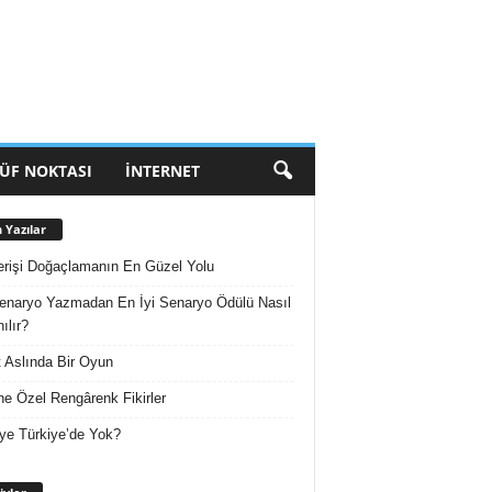
ÜF NOKTASI
İNTERNET
 Yazılar
erişi Doğaçlamanın En Güzel Yolu
enaryo Yazmadan En İyi Senaryo Ödülü Nasıl
ılır?
 Aslında Bir Oyun
e Özel Rengârenk Fikirler
ye Türkiye’de Yok?
Arşivler