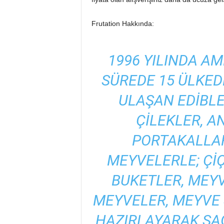
Frutation Hakkında:
1996 YILINDA AM
SÜREDE 15 ÜLKED
ULAŞAN EDIBL
ÇILEKLER, A
PORTAKALLAR
MEYVELERLE; ÇI
BUKETLER, MEYV
MEYVELER, MEYVE 
HAZIRLAYARAK SAĞ