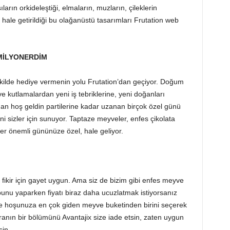
rın orkideleştiği, elmaların, muzların, çileklerin
r hale getirildiği bu olağanüstü tasarımları Frutation web
 MİLYONERDİM
şekilde hediye vermenin yolu Frutation’dan geçiyor. Doğum
 ve kutlamalardan yeni iş tebriklerine, yeni doğanları
dan hoş geldin partilerine kadar uzanan birçok özel günü
i sizler için sunuyor. Taptaze meyveler, enfes çikolata
her önemli gününüze özel, hale geliyor.
bir fikir için gayet uygun. Ama siz de bizim gibi enfes meyve
 bunu yaparken fiyatı biraz daha ucuzlatmak istiyorsanız
n ve hoşunuza en çok giden meyve buketinden birini seçerek
ranın bir bölümünü Avantajix size iade etsin, zaten uygun
sin.