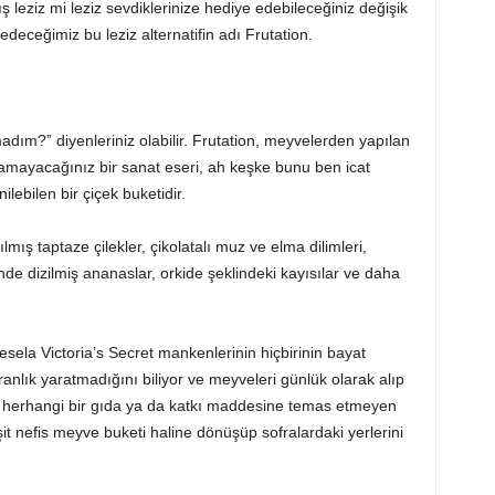
leziz mi leziz sevdiklerinize hediye edebileceğiniz değişik
edeceğimiz bu leziz alternatifin adı Frutation.
dım?” diyenleriniz olabilir. Frutation, meyvelerden yapılan
amayacağınız bir sanat eseri, ah keşke bunu ben icat
ilebilen bir çiçek buketidir.
lmış taptaze çilekler, çikolatalı muz ve elma dilimleri,
inde dizilmiş ananaslar, orkide şeklindeki kayısılar ve daha
mesela Victoria’s Secret mankenlerinin hiçbirinin bayat
nlık yaratmadığını biliyor ve meyveleri günlük olarak alıp
da herhangi bir gıda ya da katkı maddesine temas etmeyen
şit nefis meyve buketi haline dönüşüp sofralardaki yerlerini