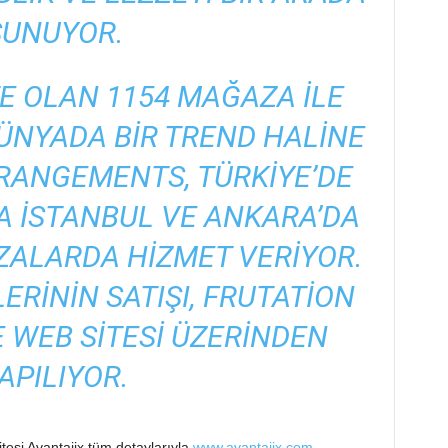
SUNUYOR.
E OLAN 1154 MAĞAZA ILE
ÜNYADA BIR TREND HALINE
RANGEMENTS, TÜRKIYE’DE
A İSTANBUL VE ANKARA’DA
ALARDA HIZMET VERIYOR.
ERININ SATIŞI, FRUTATION
 WEB SITESI ÜZERINDEN
APILIYOR.
itesi Avantajix tüm detaylarıyla
www.avantajix.com