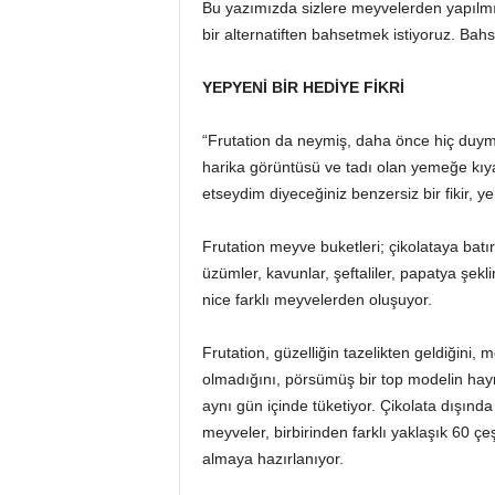
Bu yazımızda sizlere meyvelerden yapılmış 
bir alternatiften bahsetmek istiyoruz. Bahs
YEPYENİ BİR HEDİYE FİKRİ
“Frutation da neymiş, daha önce hiç duyma
harika görüntüsü ve tadı olan yemeğe kıy
etseydim diyeceğiniz benzersiz bir fikir, yen
Frutation meyve buketleri; çikolataya batırı
üzümler, kavunlar, şeftaliler, papatya şekl
nice farklı meyvelerden oluşuyor.
Frutation, güzelliğin tazelikten geldiğini, 
olmadığını, pörsümüş bir top modelin hayra
aynı gün içinde tüketiyor. Çikolata dışın
meyveler, birbirinden farklı yaklaşık 60 çe
almaya hazırlanıyor.