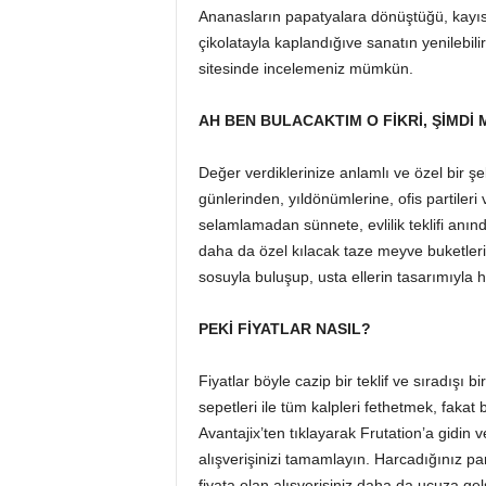
Ananasların papatyalara dönüştüğü, kayısıla
çikolatayla kaplandığıve sanatın yenilebili
sitesinde incelemeniz mümkün.
AH BEN BULACAKTIM O FİKRİ, ŞİMDİ
Değer verdiklerinize anlamlı ve özel bir 
günlerinden, yıldönümlerine, ofis partileri
selamlamadan sünnete, evlilik teklifi anın
daha da özel kılacak taze meyve buketlerin
sosuyla buluşup, usta ellerin tasarımıyla 
PEKİ FİYATLAR NASIL?
Fiyatlar böyle cazip bir teklif ve sıradışı 
sepetleri ile tüm kalpleri fethetmek, fakat
Avantajix’ten tıklayarak Frutation’a gidi
alışverişinizi tamamlayın. Harcadığınız pa
fiyata olan alışverişiniz daha da ucuza gel