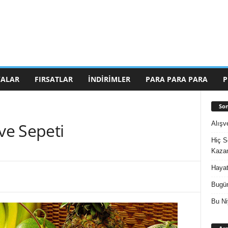
ALAR
FIRSATLAR
İNDIRIMLER
PARA PARA PARA
P
Son
Alışv
ve Sepeti
Hiç S
Kazan
Hayat
Bugün
Bu Ni