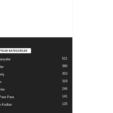
PÜLER KATEGORİLER
521
anyalar
380
lar
353
riş
319
m
246
mler
141
Para Para
125
 Kodları