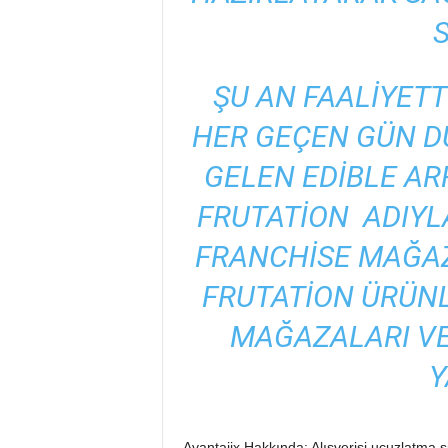
ŞU AN FAALIYETT
HER GEÇEN GÜN D
GELEN EDIBLE AR
FRUTATION ADIYL
FRANCHISE MAĞAZ
FRUTATION ÜRÜNL
MAĞAZALARI VE
Y
Avantajix Hakkında: Alışverişi ucuzlatma s