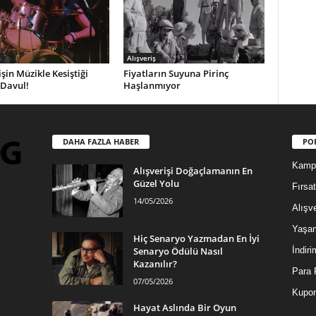
ş
Alışveriş
işin Müzikle Kesiştiği
Fiyatların Suyuna Pirinç
 Davul!
Haşlanmıyor
DAHA FAZLA HABER
PO
Kamp
Alışverişi Doğaçlamanın En
Güzel Yolu
Fırsat
14/05/2026
Alışve
Yaşa
Hiç Senaryo Yazmadan En İyi
Senaryo Ödülü Nasıl
İndiri
Kazanılır?
Para 
07/05/2026
Kupon
Hayat Aslında Bir Oyun