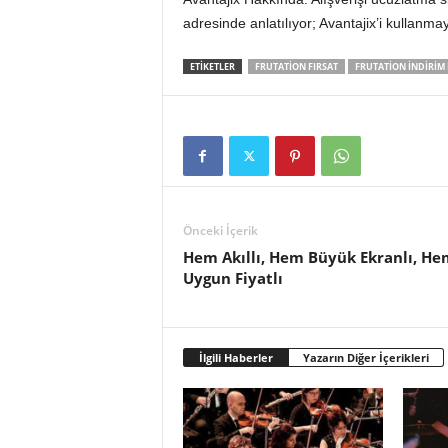
adresinde anlatılıyor; Avantajix’i kullanm
ETIKETLER
FRUTATION FIRSAT
FRUTATION INDIRIM
Önceki İçerik
Hem Akıllı, Hem Büyük Ekranlı, He
Uygun Fiyatlı
İlgili Haberler
Yazarın Diğer İçerikleri