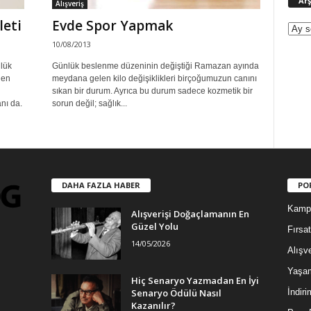
Arş
Alışveriş
leti
Evde Spor Yapmak
10/08/2013
lük
Günlük beslenme düzeninin değiştiği Ramazan ayında
den
meydana gelen kilo değişiklikleri birçoğumuzun canını
n
sıkan bir durum. Ayrıca bu durum sadece kozmetik bir
nı da.
sorun değil; sağlık...
DAHA FAZLA HABER
PO
Kamp
Alışverişi Doğaçlamanın En
Güzel Yolu
Fırsat
14/05/2026
Alışve
Yaşa
Hiç Senaryo Yazmadan En İyi
Senaryo Ödülü Nasıl
İndiri
Kazanılır?