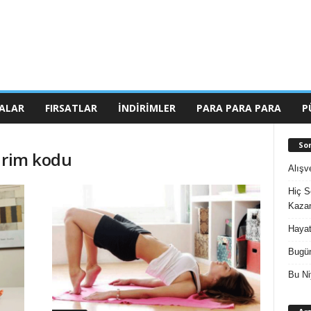
ALAR
FIRSATLAR
İNDIRIMLER
PARA PARA PARA
P
So
irim kodu
Alışv
Hiç S
Kazan
Hayat
Bugün
Bu Ni