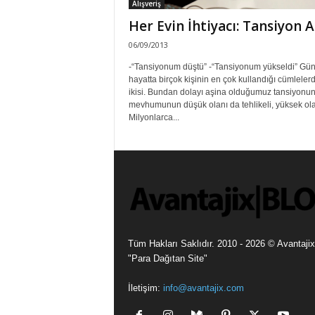
Alışveriş
Her Evin İhtiyacı: Tansiyon A
06/09/2013
-“Tansiyonum düştü” -“Tansiyonum yükseldi” Gün
hayatta birçok kişinin en çok kullandığı cümleler
ikisi. Bundan dolayı aşina olduğumuz tansiyonu
mevhumunun düşük olanı da tehlikeli, yüksek ola
Milyonlarca...
Tüm Hakları Saklıdır. 2010 - 2026 © Avantajix
"Para Dağıtan Site"
İletişim:
info@avantajix.com