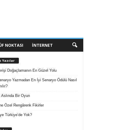
ÜF NOKTASI
İNTERNET
n Yazılar
erişi Doğaçlamanın En Güzel Yolu
enaryo Yazmadan En İyi Senaryo Ödülü Nasıl
ılır?
 Aslında Bir Oyun
e Özel Rengârenk Fikirler
ye Türkiye’de Yok?
A