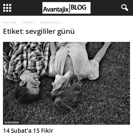
Ana Sayfa
Etiketler
Sevgililer günü
Etiket: sevgililer günü
İndirimler
14 Şubat’a 15 Fikir