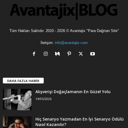
r
Tüm Hakları Saklıdır. 2010 - 2026 © Avantajix "Para Dağıtan Site"
İletişim:
info@avantajix.com
DAHA FAZLA HABER
Alışverişi Doğaçlamanın En Güzel Yolu
14/05/2026
Hiç Senaryo Yazmadan En İyi Senaryo Ödülü
Nasıl Kazanılır?