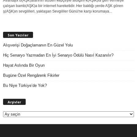
Avantajix b(AŞK)alarının sizden kepçeyle aldığını k(AŞIK)la geri vermeye
çalışan bamb(AŞK)a bir internet hareketidir. Her baktığı yerde AŞK gören
ş(AŞK)ın sevgilileri, yaklaşan Sevgililer Günü'ne karşı korumaya...
Son Yazılar
Alışverişi Doğaçlamanın En Güzel Yolu
Hiç Senaryo Yazmadan En İyi Senaryo Ödülü Nasıl Kazanılır?
Hayat Aslında Bir Oyun
Bugüne Özel Rengârenk Fikirler
Bu Niye Türkiye’de Yok?
A
Arşivler
r
ş
i
v
l
e