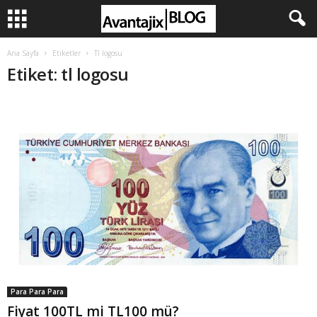
Ana Sayfa
Etiketler
Tl logosu
Etiket: tl logosu
Para Para Para
Fiyat 100TL mi TL100 mü?