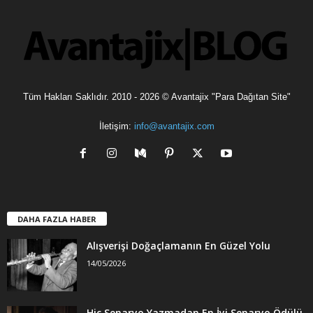
l
e
r
Tüm Hakları Saklıdır. 2010 - 2026 © Avantajix "Para Dağıtan Site"
İletişim:
info@avantajix.com
DAHA FAZLA HABER
Alışverişi Doğaçlamanın En Güzel Yolu
14/05/2026
Hiç Senaryo Yazmadan En İyi Senaryo Ödülü