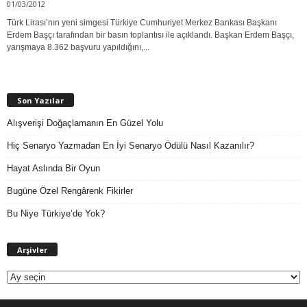
01/03/2012
Türk Lirası’nın yeni simgesi Türkiye Cumhuriyet Merkez Bankası Başkanı
Erdem Başçı tarafından bir basın toplantısı ile açıklandı. Başkan Erdem Başçı,
yarışmaya 8.362 başvuru yapıldığını,...
Son Yazılar
Alışverişi Doğaçlamanın En Güzel Yolu
Hiç Senaryo Yazmadan En İyi Senaryo Ödülü Nasıl Kazanılır?
Hayat Aslında Bir Oyun
Bugüne Özel Rengârenk Fikirler
Bu Niye Türkiye’de Yok?
A
Arşivler
r
ş
i
v