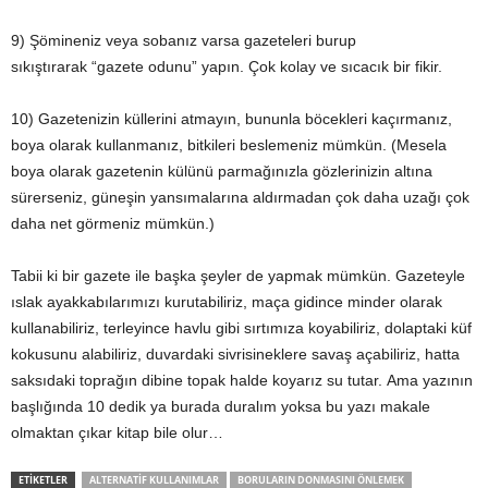
9) Şömineniz veya sobanız varsa gazeteleri burup
sıkıştırarak “gazete odunu” yapın. Çok kolay ve sıcacık bir fikir.
10) Gazetenizin küllerini atmayın, bununla böcekleri kaçırmanız,
boya olarak kullanmanız, bitkileri beslemeniz mümkün. (Mesela
boya olarak gazetenin külünü parmağınızla gözlerinizin altına
sürerseniz, güneşin yansımalarına aldırmadan çok daha uzağı çok
daha net görmeniz mümkün.)
Tabii ki bir gazete ile başka şeyler de yapmak mümkün. Gazeteyle
ıslak ayakkabılarımızı kurutabiliriz, maça gidince minder olarak
kullanabiliriz, terleyince havlu gibi sırtımıza koyabiliriz, dolaptaki küf
kokusunu alabiliriz, duvardaki sivrisineklere savaş açabiliriz, hatta
saksıdaki toprağın dibine topak halde koyarız su tutar. Ama yazının
başlığında 10 dedik ya burada duralım yoksa bu yazı makale
olmaktan çıkar kitap bile olur…
ETIKETLER
ALTERNATIF KULLANIMLAR
BORULARIN DONMASINI ÖNLEMEK