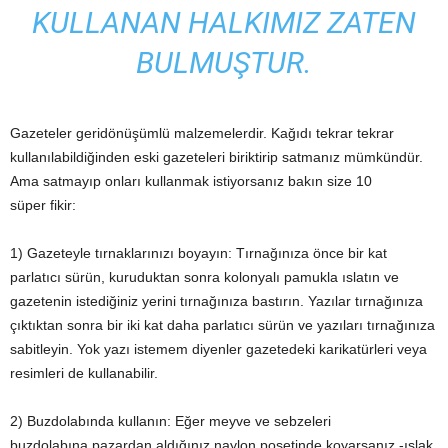
KULLANAN HALKIMIZ ZATEN
BULMUŞTUR.
Gazeteler geridönüşümlü malzemelerdir. Kağıdı tekrar tekrar
kullanılabildiğinden eski gazeteleri biriktirip satmanız mümkündür.
Ama satmayıp onları kullanmak istiyorsanız bakın size 10
süper fikir:
1) Gazeteyle tırnaklarınızı boyayın: Tırnağınıza önce bir kat
parlatıcı sürün, kuruduktan sonra kolonyalı pamukla ıslatın ve
gazetenin istediğiniz yerini tırnağınıza bastırın. Yazılar tırnağınıza
çıktıktan sonra bir iki kat daha parlatıcı sürün ve yazıları tırnağınıza
sabitleyin. Yok yazı istemem diyenler gazetedeki karikatürleri veya
resimleri de kullanabilir.
2) Buzdolabında kullanın: Eğer meyve ve sebzeleri
buzdolabına pazardan aldığınız naylon poşetinde koyarsanız -ıslak