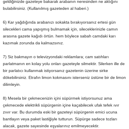
geldiğinizde gazeteye bakarak arabanın neresinden ne aktığını
bulabilirsiniz. (Kullanılmış gazeteden al haberi.)
6) Kar yağdığında arabanızı sokakta bırakıyorsanız ertesi gün
silecekleri cama yapışmış bulmamak için, sileceklerinizle camın
arasına gazete kağıdı örtün. hem böylece sabah camdaki karı
kazımak zorunda da kalmazsınız.
7) Siz bakmayın o televizyondaki reklamlara; cam satıhları
parlatmanın en kolay yolu onları gazeteyle silmektir. Silerken ille de
bir parlatıcı kullanmak istiyorsanız gazetenin üzerine sirke
dökebilirsiniz. Etrafın limon kokmasını isterseniz üstüne bir de limon
dilimleyin.
8) Mesela bir çekmecenizin içini süpürmek istiyorsunuz ama
çekmecede elektrikli süpürgenin içine kaçabilecek ufak tefek ıvır
zıvır var. Bu durumda eski bir gazeteyi süpürgenin emici ucuna
bantlayın veya paket lastiğiyle tutturun. Süpürge sadece tozları
alacak, gazete sayesinde eşyalarınız emilmeyecektir.