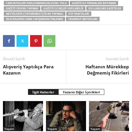
CAM SATIHLARI PARLATMANIN EN GÜZEL YOLU
GAZETE ILE TIRNAKLARI BOYAMAK
GAZETE ODUNU YAPMAK
GAZETEYLE NELER YAPILABILIR
KULLANILMIŞ GAZETELER
MEYVELERIN ÇÜRÜMEMESI IÇIN NE YAPMALI
PÜF NOKTALARI
SILECEKLERIN CAMA YAPIŞMASINI ÖNLEMEK
TASARRUF METODLARI
Önceki İçerik
Sonraki İçerik
Alışveriş Yaptıkça Para
Haftanın Mürekkep
Kazanın
Değmemiş Fikirleri
İlgili Haberler
Yazarın Diğer İçerikleri
Yaşam
Yaşam
Yaşam