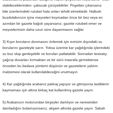
olabileceklerinden- çabucak çürüyebilirler. Poşetten çıkarsanız
bile üzerlerindeki rutubet hala onları tehdit etmektedir. Halbuki
buzdolabınızın içine meyveleri koymadan önce bir bez veya en
azından bir gazete kağıdı yayarsanız, gazete rutubeti emer ve
meyvelerinizin daha uzun süre dayanmasını sağlar.
3) Kışın boruların donmasını önlemek için evinizin dışındaki su
borularını gazeteyle sarın. Yoksa üzerine kar yağdığında içlerindeki
su buz olup genleşebilir ve boruları patlatabilir. Sonradan tesisatçı
çağırıp duvarları kırmaktan ve bir sürü masrafa girmektense
önceden bu bedava yöntemi düşünün ve gazetelerin yalıtım
malzemesi olarak kullanılabileceğini unutmayın.
4) Kar yağdığında arabanız patinaj yapıyor ve gitmiyorsa lastiklerin
kaymaması için altına birkaç kat kullanılmış gazete yayın.
5) Arabanızın motorundan birşeyler damlıyor ve neresinden
damladığını bulamıyorsanız, akşam altında gazete yayın. Sabah