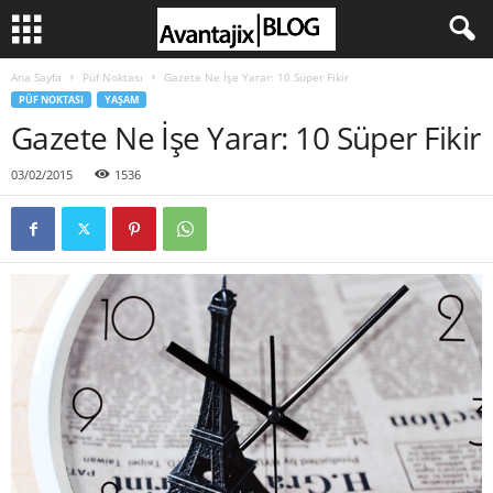
Ana Sayfa
Püf Noktası
Gazete Ne İşe Yarar: 10 Süper Fikir
PÜF NOKTASI
YAŞAM
Gazete Ne İşe Yarar: 10 Süper Fikir
03/02/2015
1536