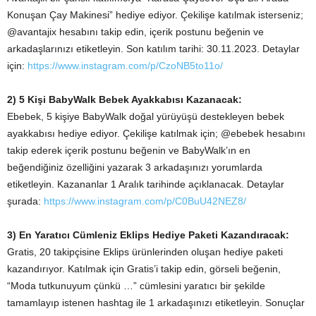
Konuşan Çay Makinesi” hediye ediyor. Çekilişe katılmak isterseniz;
@avantajix hesabını takip edin, içerik postunu beğenin ve
arkadaşlarınızı etiketleyin. Son katılım tarihi: 30.11.2023. Detaylar
için:
https://www.instagram.com/p/CzoNB5to11o/
2) 5 Kişi BabyWalk Bebek Ayakkabısı Kazanacak:
Ebebek, 5 kişiye BabyWalk doğal yürüyüşü destekleyen bebek
ayakkabısı hediye ediyor. Çekilişe katılmak için; @ebebek hesabını
takip ederek içerik postunu beğenin ve BabyWalk’ın en
beğendiğiniz özelliğini yazarak 3 arkadaşınızı yorumlarda
etiketleyin. Kazananlar 1 Aralık tarihinde açıklanacak. Detaylar
şurada:
https://www.instagram.com/p/C0BuU42NEZ8/
3) En Yaratıcı Cümleniz Eklips Hediye Paketi Kazandıracak:
Gratis, 20 takipçisine Eklips ürünlerinden oluşan hediye paketi
kazandırıyor. Katılmak için Gratis’i takip edin, görseli beğenin,
“Moda tutkunuyum çünkü …” cümlesini yaratıcı bir şekilde
tamamlayıp istenen hashtag ile 1 arkadaşınızı etiketleyin. Sonuçlar