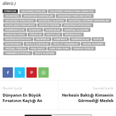
dileriz.)
ETIKETLER
#ALIŞVERIŞ FIKIRLERI
#ALIŞVERIŞ YAPINCA PARA VEREN SITE
#AVANTAJIX
#AVANTAJIX AVANTAJLARI
#AVANTAJIX PARA IADE SITESI
#AVANTAJIX PARA IADESI
#AVANTAJLI ALIŞVERIŞ
#AVANTAJLI INTERNET MAĞAZALARI
#CASH-BACK PARA IADESI
#EKSTRA INDIRIM
#INDIRIM KUPON KODU
#KAMPANYALAR
AVANTAJIX
AVANTAJLAR
AVANTAJLI ALIŞVERIŞ
FIRSAT BU FIRSAT
FIRSATLAR
HEDIYE ÇEKI
INDIRIM KODU
INDIRIM KUPON KODU
INDIRIMLER
KAMPANYA
KAMPANYALAR
KUPON
KUPON KODU
ÖDÜLLÜ ÇEKILIŞLER
ÖDÜLLÜ YARIŞMALAR
ONLINE ALIŞVERIŞ
ORIJINAL FIKIRLER
PARA IADESI
PARA PARA PARA
SIRADIŞI FIKIRLER
TAMAMEN DUYGUSAL
ZEKICE ALIŞVERIŞ
Önceki İçerik
Sonraki İçerik
Dünyanın En Büyük
Herkesin Baktığı Kimsenin
Fırsatının Kaçtığı An
Görmediği Meslek