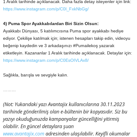
1 Aralık tarihinde açıklanacak. Daha fazla detay isteyenler için link:
https://www.instagram.com/p/C0I_FxkNbGg/
4) Puma Spor Ayakkabılardan Biri Sizin Olsun:
Ayakkabı Dünyası, 5 katılımcısına Puma spor ayakkabı hediye
ediyor. Çekilişe katılmak için; istenen hesapları takip edin, videoyu
beğenip kaydedin ve 3 arkadaşınızı #Pumailekoş yazarak
etiketleyin. Kazananlar 1 Aralık tarihinde açıklanacak. Detaylar için:
https://www.instagram.com/p/C0EsOIVLAx8/
Sağlıkla, barışla ve sevgiyle kalın.
………
(Not: Yukarıdaki yazı Avantajix kullanıcılarına 30.11.2023
tarihinde gönderilmiş olan e-bültenin bir kopyasıdır. Siz bu
yazıyı okuduğunuzda kampanyalar güncelliğini yitirmiş
olabilir. En güncel detaylara şuan
www.avantajix.com
adresinden ulaşılabilir. Keyifli okumalar