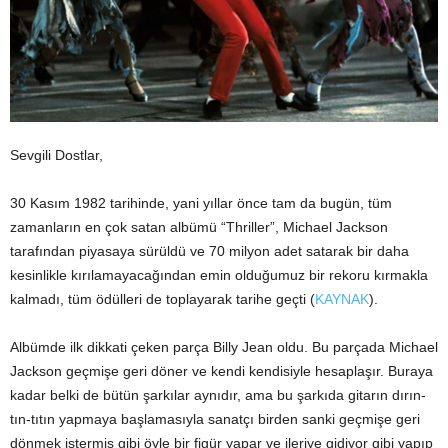
Sevgili Dostlar,
30 Kasım 1982 tarihinde, yani yıllar önce tam da bugün, tüm
zamanların en çok satan albümü “Thriller”, Michael Jackson
tarafından piyasaya sürüldü ve 70 milyon adet satarak bir daha
kesinlikle kırılamayacağından emin olduğumuz bir rekoru kırmakla
kalmadı, tüm ödülleri de toplayarak tarihe geçti (
KAYNAK
).
Albümde ilk dikkati çeken parça Billy Jean oldu. Bu parçada Michael
Jackson geçmişe geri döner ve kendi kendisiyle hesaplaşır. Buraya
kadar belki de bütün şarkılar aynıdır, ama bu şarkıda gitarın dırın-
tın-tıtın yapmaya başlamasıyla sanatçı birden sanki geçmişe geri
dönmek istermiş gibi öyle bir figür yapar ve ileriye gidiyor gibi yapıp